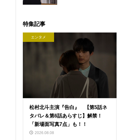
特集記事
エンタメ
松村北斗主演『告白』 【第5話ネ
タバレ＆第6話あらすじ】解禁！
「新場面写真7点」も！！
2026.08.08