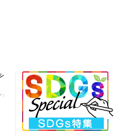
シ
ン」
.