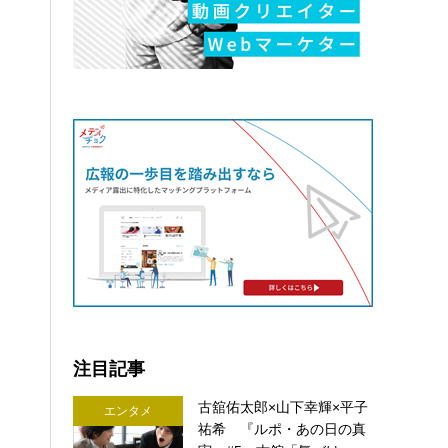
注目記事
古舘佑太郎×山下幸輝×平子
エンタメ
祐希 『ルポ・あの日の真