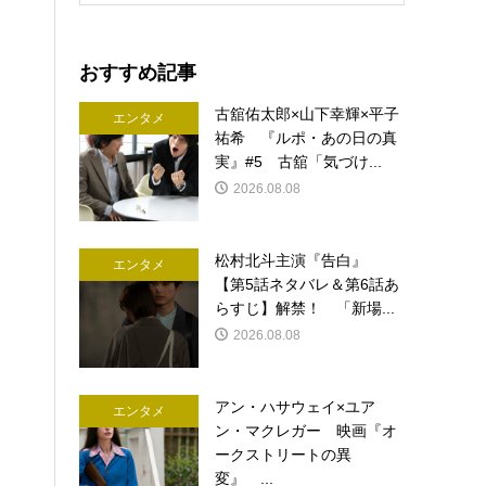
おすすめ記事
古舘佑太郎×山下幸輝×平子
エンタメ
祐希 『ルポ・あの日の真
実』#5 古舘「気づけ...
2026.08.08
松村北斗主演『告白』
エンタメ
【第5話ネタバレ＆第6話あ
らすじ】解禁！ 「新場...
2026.08.08
アン・ハサウェイ×ユア
エンタメ
ン・マクレガー 映画『オ
ークストリートの異
変』 ...