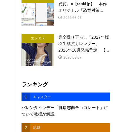
異変』×【tenki.jp】 本作
オリジナル「恐竜対策...
2026.08.07
完全撮り下ろし「2027年版
エンタメ
羽生結弦カレンダー」
2026年10月発売予定 【...
2026.08.07
ランキング
1
キャスター
バレンタインデー「健康志向チョコレート」に
ついて教授が解説
2
話題