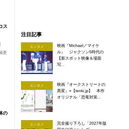
コス
注目記事
調
映画『Michael／マイケ
エンタメ
ル』 ジャクソン5時代の
幅更
【新スポット映像＆場面
写...
映画『オークストリートの
エンタメ
異変』×【tenki.jp】 本作
オリジナル「恐竜対策...
体の
完全撮り下ろし「2027年版
エンタメ