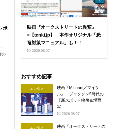
映画『オークストリートの異変』
レポ
×【tenki.jp】 本作オリジナル「恐
竜対策マニュアル」も！！
る。
2026.08.07
師の
おすすめ記事
映画『Michael／マイケ
エンタメ
ル』 ジャクソン5時代の
【新スポット映像＆場面
写...
2026.08.07
映画『オークストリートの
エンタメ