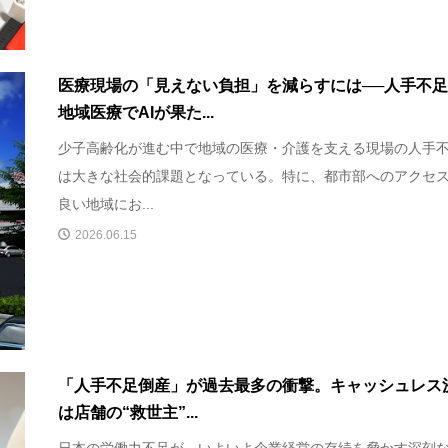
医療現場の「見えない負担」を減らすには──人手不
地域医療でAIが果た...
少子高齢化が進む中で地域の医療・介護を支える現場の人手
は大きな社会的課題となっている。特に、都市部へのアクセ
良い地域にお...
2026.06.15
「人手不足倒産」が過去最多の衝撃。キャッシュレス
は店舗の“救世主”...