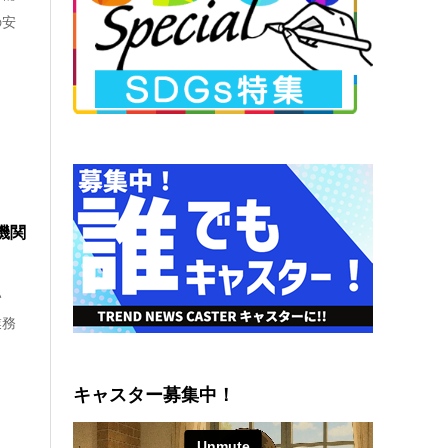
の安
機関
い
業務
キャスター募集中！