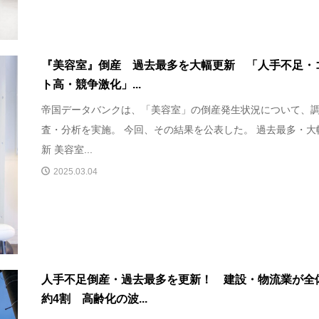
『美容室』倒産 過去最多を大幅更新 「人手不足・
ト高・競争激化」...
帝国データバンクは、「美容室」の倒産発生状況について、
査・分析を実施。 今回、その結果を公表した。 過去最多・大
新 美容室...
2025.03.04
人手不足倒産・過去最多を更新！ 建設・物流業が全
約4割 高齢化の波...