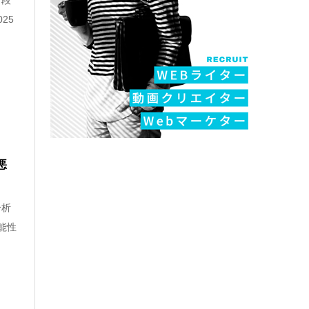
な段
25
悪
分析
能性