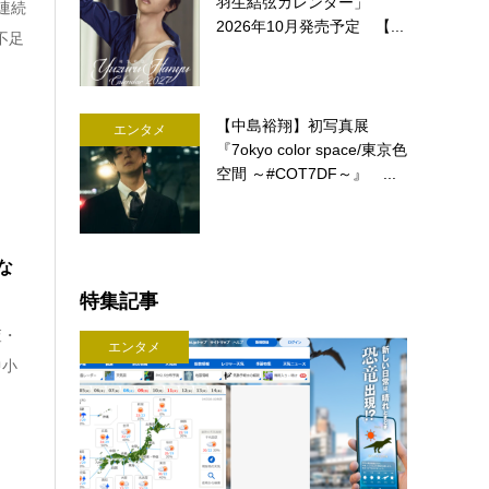
羽生結弦カレンダー」
連続
2026年10月発売予定 【...
不足
【中島裕翔】初写真展
エンタメ
『7okyo color space/東京色
空間 ～#COT7DF～』 ...
な
特集記事
査・
エンタメ
中小