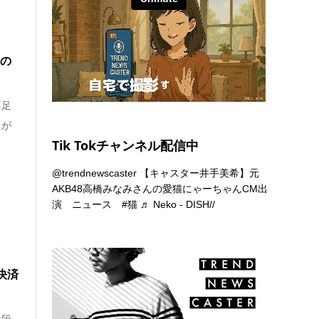
足の
不足
スが
Tik Tokチャンネル配信中
@trendnewscaster
【キャスター井手美希】元
AKB48高橋みなみさんの愛猫にゃーちゃんCM出
演 ニュース
#猫
♬ Neko - DISH//
決済