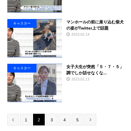
マンホールの前に座り込む柴犬
キャスター
の姿がTwitter上で話題
2023.02.14
女子大生が突然「５・７・５」
キャスター
調でしか話せなくな...
2023.02.13
1
2
3
4
5

