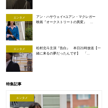
アン・ハサウェイ×ユアン・マクレガー
エンタメ
映画『オークストリートの異変』 ...
松村北斗主演『告白』 本日21時放送【一
エンタメ
緒に来るの夢だったんです】 「...
特集記事
エンタメ