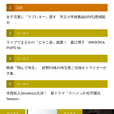
2
話題
女子児童に『ラブレター』渡す 市立小学校教諭(50代)懲戒処
分 ...
3
エンタメ
ライブでまさかの『ビキニ姿』披露！ 森口博子「ANISON＆
POPS NI...
4
エンタメ
映画『翔んで埼玉』 総勢53体の埼玉県ご当地キャラクターが
大集...
5
エンタメ
寺西拓人(timelesz)主演！ 新ドラマ『ラーメンD 松平國光
Season...
エンタメ
エンタメ