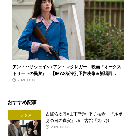
アン・ハサウェイ×ユアン・マクレガー 映画『オークス
トリートの異変』 【IMAX版特別予告映像＆新場面...
2026.08.08
おすすめ記事
古舘佑太郎×山下幸輝×平子祐希 『ルポ・
エンタメ
あの日の真実』#5 古舘「気づけ...
2026.08.08