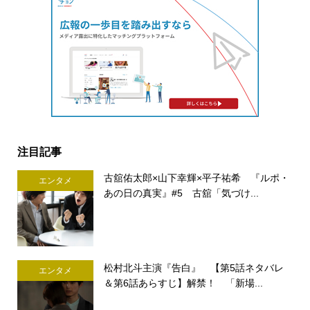
注目記事
古舘佑太郎×山下幸輝×平子祐希 『ルポ・
エンタメ
あの日の真実』#5 古舘「気づけ...
松村北斗主演『告白』 【第5話ネタバレ
エンタメ
＆第6話あらすじ】解禁！ 「新場...