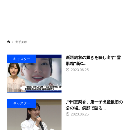
井手美希
新垣結衣の輝きを映し出す”雪
キャスター
肌精”新C...
2023.06.25
戸田恵梨香、第一子出産後初の
キャスター
公の場。笑顔で語る...
2023.06.25