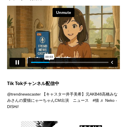
Tik Tokチャンネル配信中
@trendnewscaster
【キャスター井手美希】元AKB48高橋みな
みさんの愛猫にゃーちゃんCM出演 ニュース
#猫
♬ Neko -
DISH//