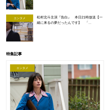
松村北斗主演『告白』 本日21時放送【一
エンタメ
緒に来るの夢だったんです】 「...
特集記事
エンタメ