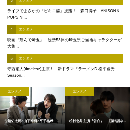
3
エンタメ
ライブでまさかの『ビキニ姿』披露！ 森口博子「ANISON＆
POPS NI...
4
エンタメ
映画『翔んで埼玉』 総勢53体の埼玉県ご当地キャラクターが
大集...
5
エンタメ
寺西拓人(timelesz)主演！ 新ドラマ『ラーメンD 松平國光
Season...
エンタメ
エンタメ
古舘佑太郎×山下幸輝×平子祐希 ...
松村北斗主演『告白』 【第5話ネ...