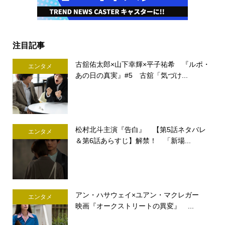
注目記事
古舘佑太郎×山下幸輝×平子祐希 『ルポ・
エンタメ
あの日の真実』#5 古舘「気づけ...
松村北斗主演『告白』 【第5話ネタバレ
エンタメ
＆第6話あらすじ】解禁！ 「新場...
アン・ハサウェイ×ユアン・マクレガー
エンタメ
映画『オークストリートの異変』 ...