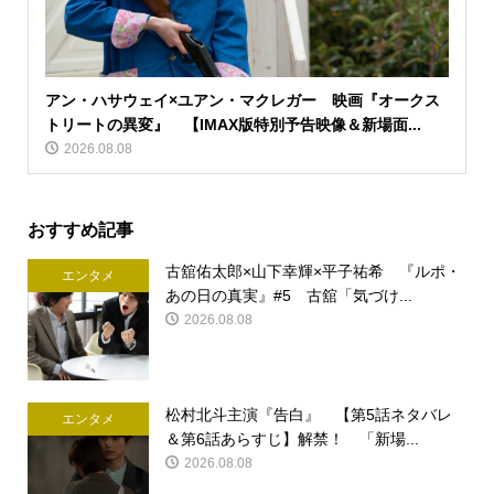
アン・ハサウェイ×ユアン・マクレガー 映画『オークス
トリートの異変』 【IMAX版特別予告映像＆新場面...
2026.08.08
おすすめ記事
古舘佑太郎×山下幸輝×平子祐希 『ルポ・
エンタメ
あの日の真実』#5 古舘「気づけ...
2026.08.08
松村北斗主演『告白』 【第5話ネタバレ
エンタメ
＆第6話あらすじ】解禁！ 「新場...
2026.08.08