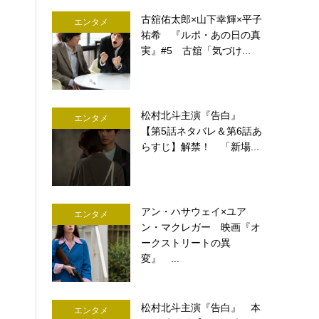
古舘佑太郎×山下幸輝×平子
エンタメ
祐希 『ルポ・あの日の真
実』#5 古舘「気づけ...
松村北斗主演『告白』
エンタメ
【第5話ネタバレ＆第6話あ
らすじ】解禁！ 「新場...
アン・ハサウェイ×ユア
エンタメ
ン・マクレガー 映画『オ
ークストリートの異
変』 ...
松村北斗主演『告白』 本
エンタメ