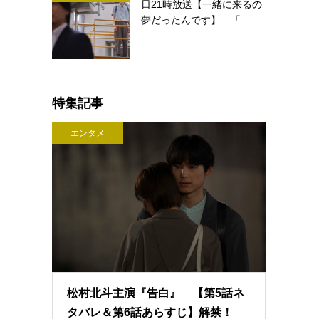
日21時放送【一緒に来るの
夢だったんです】 「...
特集記事
エンタメ
松村北斗主演『告白』 【第5話ネ
タバレ＆第6話あらすじ】解禁！