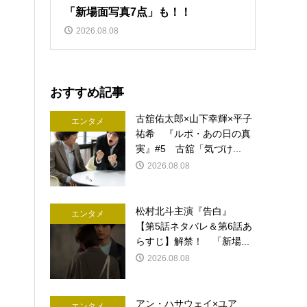
「新場面写真7点」も！！
2026.08.08
おすすめ記事
古舘佑太郎×山下幸輝×平子
エンタメ
祐希 『ルポ・あの日の真
実』#5 古舘「気づけ...
2026.08.08
松村北斗主演『告白』
エンタメ
【第5話ネタバレ＆第6話あ
らすじ】解禁！ 「新場...
2026.08.08
アン・ハサウェイ×ユア
エンタメ