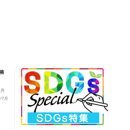
侑
、共
が7月