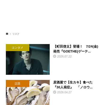
リスク
【町田啓太】登場！ 7/24(金)
エンタメ
発売『GOETHE(ゲーテ...
2026.07.22
居酒屋で【生カキ】食べた
話題
『30人発症』 「ノロウ...
2026.04.27