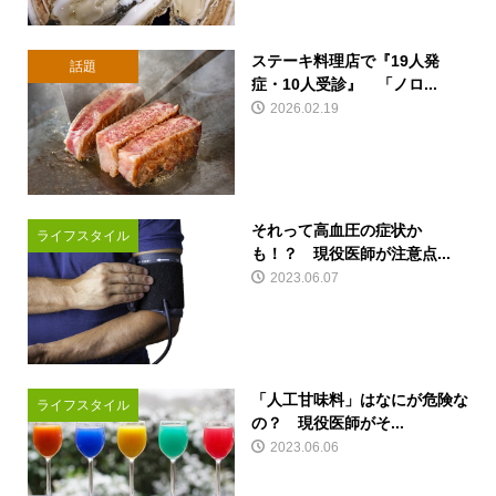
ステーキ料理店で『19人発
話題
症・10人受診』 「ノロ...
2026.02.19
それって高血圧の症状か
ライフスタイル
も！？ 現役医師が注意点...
2023.06.07
「人工甘味料」はなにが危険な
ライフスタイル
の？ 現役医師がそ...
2023.06.06