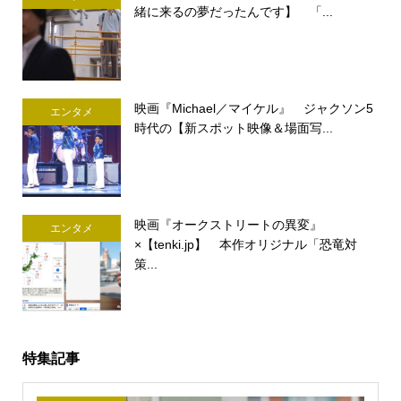
緒に来るの夢だったんです】 「...
映画『Michael／マイケル』 ジャクソン5
エンタメ
時代の【新スポット映像＆場面写...
映画『オークストリートの異変』
エンタメ
×【tenki.jp】 本作オリジナル「恐竜対
策...
特集記事