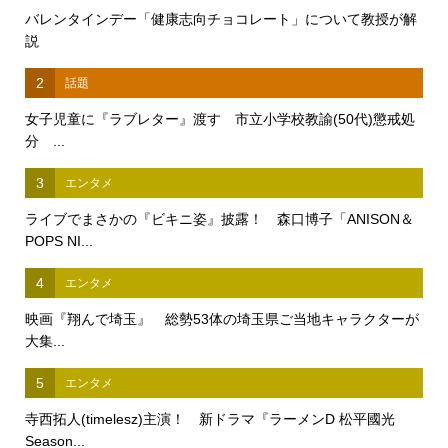
バレンタインデー「健康志向チョコレート」について教授が解
説
2
話題
女子児童に『ラブレター』渡す 市立小学校教諭(50代)懲戒処
分 ...
3
エンタメ
ライブでまさかの『ビキニ姿』披露！ 森口博子「ANISON＆
POPS NI...
4
エンタメ
映画『翔んで埼玉』 総勢53体の埼玉県ご当地キャラクターが
大集...
5
エンタメ
寺西拓人(timelesz)主演！ 新ドラマ『ラーメンD 松平國光
Season...