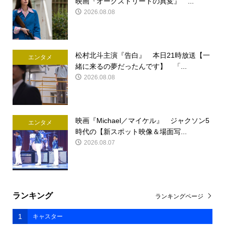
映画『オークストリートの異変』 ...
2026.08.08
松村北斗主演『告白』 本日21時放送【一
エンタメ
緒に来るの夢だったんです】 「...
2026.08.08
映画『Michael／マイケル』 ジャクソン5
エンタメ
時代の【新スポット映像＆場面写...
2026.08.07
ランキング
ランキングページ
1
キャスター