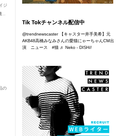
イジ
..
Tik Tokチャンネル配信中
@trendnewscaster
【キャスター井手美希】元
AKB48高橋みなみさんの愛猫にゃーちゃんCM出
演 ニュース
#猫
♬ Neko - DISH//
品の