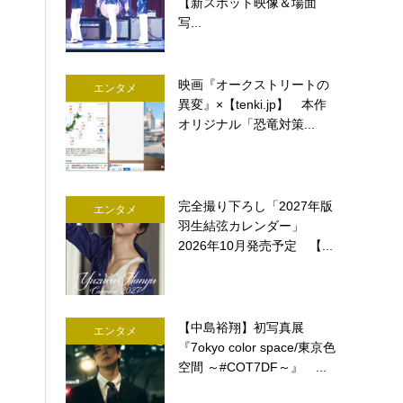
【新スポット映像＆場面
写...
映画『オークストリートの
エンタメ
異変』×【tenki.jp】 本作
オリジナル「恐竜対策...
完全撮り下ろし「2027年版
エンタメ
羽生結弦カレンダー」
2026年10月発売予定 【...
【中島裕翔】初写真展
エンタメ
『7okyo color space/東京色
空間 ～#COT7DF～』 ...