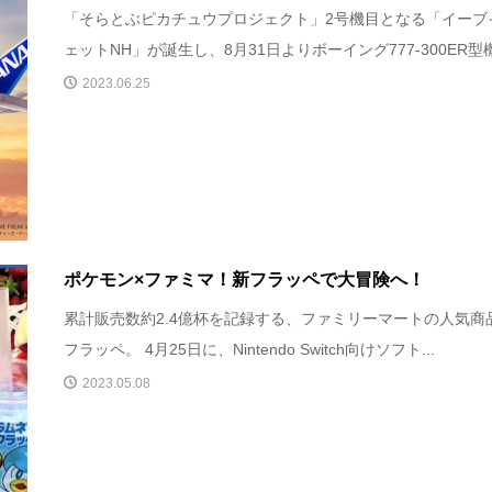
「そらとぶピカチュウプロジェクト」2号機目となる「イーブ
ェットNH」が誕生し、8月31日よりボーイング777-300ER型機.
2023.06.25
ポケモン×ファミマ！新フラッペで大冒険へ！
累計販売数約2.4億杯を記録する、ファミリーマートの人気商
フラッペ。 4月25日に、Nintendo Switch向けソフト...
2023.05.08