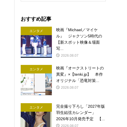
おすすめ記事
映画『Michael／マイケ
エンタメ
ル』 ジャクソン5時代の
【新スポット映像＆場面
写...
2026.08.07
映画『オークストリートの
エンタメ
異変』×【tenki.jp】 本作
オリジナル「恐竜対策...
2026.08.07
完全撮り下ろし「2027年版
エンタメ
羽生結弦カレンダー」
2026年10月発売予定 【...
2026.08.07