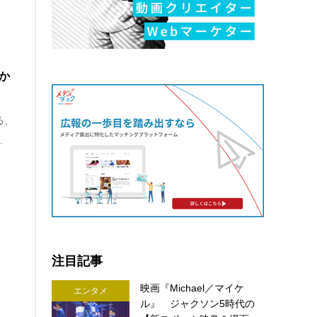
か
る、
.
注目記事
映画『Michael／マイケ
エンタメ
ル』 ジャクソン5時代の