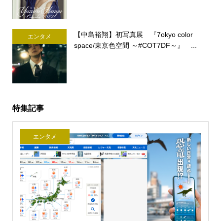
【中島裕翔】初写真展 『7okyo color
エンタメ
space/東京色空間 ～#COT7DF～』 ...
特集記事
エンタメ