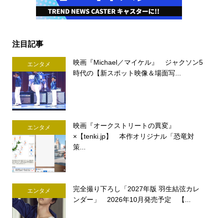
注目記事
映画『Michael／マイケル』 ジャクソン5
エンタメ
時代の【新スポット映像＆場面写...
映画『オークストリートの異変』
エンタメ
×【tenki.jp】 本作オリジナル「恐竜対
策...
完全撮り下ろし「2027年版 羽生結弦カレ
エンタメ
ンダー」 2026年10月発売予定 【...