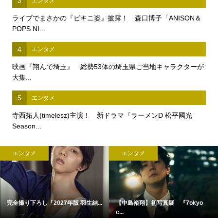
3
エンタメ
ライブでまさかの『ビキニ姿』披露！ 森口博子「ANISON＆
POPS NI...
4
エンタメ
映画『翔んで埼玉』 総勢53体の埼玉県ご当地キャラクターが
大集...
5
エンタメ
寺西拓人(timelesz)主演！ 新ドラマ『ラーメンD 松平國光
Season...
エンタメ
エンタメ
完全撮り下ろし「2027年版 羽生結...
【中島裕翔】初写真展 『7okyo
c...