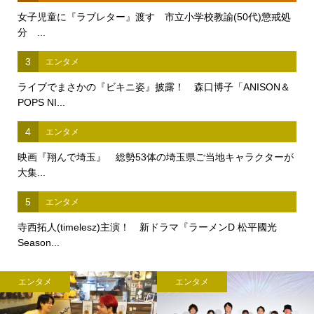
女子児童に『ラブレター』渡す 市立小学校教諭(50代)懲戒処
分 ...
3
エンタメ
ライブでまさかの『ビキニ姿』披露！ 森口博子「ANISON＆
POPS NI...
4
エンタメ
映画『翔んで埼玉』 総勢53体の埼玉県ご当地キャラクターが
大集...
5
エンタメ
寺西拓人(timelesz)主演！ 新ドラマ『ラーメンD 松平國光
Season...
エンタメ
エンタメ