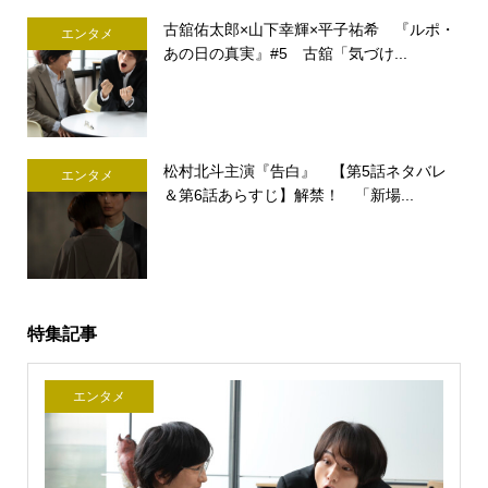
古舘佑太郎×山下幸輝×平子祐希 『ルポ・
エンタメ
あの日の真実』#5 古舘「気づけ...
松村北斗主演『告白』 【第5話ネタバレ
エンタメ
＆第6話あらすじ】解禁！ 「新場...
特集記事
エンタメ