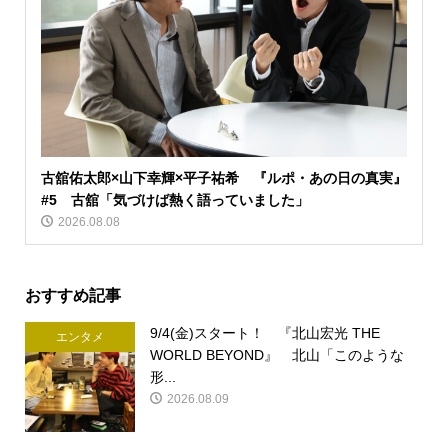
古舘佑太郎×山下幸輝×平子祐希 『ルポ・あの日の真実』
#5 古舘「気づけば熱く語っていました」
2026.08.08
おすすめ記事
9/4(金)スタート！ 『北山宏光 THE
エンタメ
WORLD BEYOND』 北山「このような
形...
2026.08.09