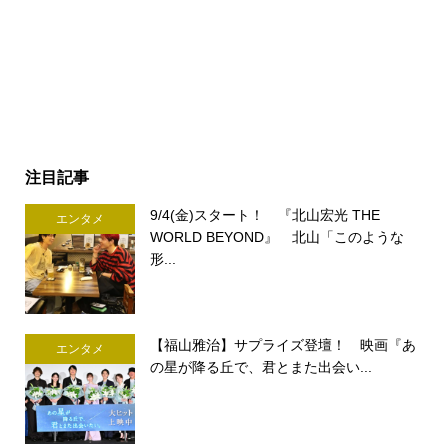
注目記事
9/4(金)スタート！ 『北山宏光 THE
エンタメ
WORLD BEYOND』 北山「このような
形...
【福山雅治】サプライズ登壇！ 映画『あ
エンタメ
の星が降る丘で、君とまた出会い...