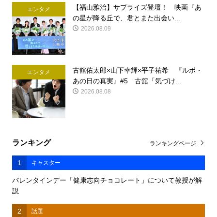
【福山雅治】サプライズ登壇！ 映画『あ
エンタメ
の星が降る丘で、君とまた出会い...
2026.08.09
古舘佑太郎×山下幸輝×平子祐希 『ルポ・
エンタメ
あの日の真実』#5 古舘「気づけ...
2026.08.08
ランキング
ランキングページ
1
キャスター
バレンタインデー「健康志向チョコレート」について教授が解
説
2
話題