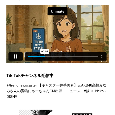
Tik Tokチャンネル配信中
@trendnewscaster
【キャスター井手美希】元AKB48高橋みな
みさんの愛猫にゃーちゃんCM出演 ニュース
#猫
♬ Neko -
DISH//