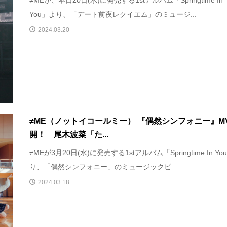
≠MEが、本日20日(水)に発売する1stアルバム「Springtime In
You」より、「デート前夜レクイエム」のミュージ...
2024.03.20
≠ME（ノットイコールミー） 『偶然シンフォニー』M
開！ 尾木波菜「た...
≠MEが3月20日(水)に発売する1stアルバム「Springtime In Yo
り、「偶然シンフォニー」のミュージックビ...
2024.03.18