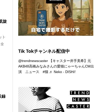
凱旋
ット
 全
Tik Tokチャンネル配信中
@trendnewscaster
【キャスター井手美希】元
AKB48高橋みなみさんの愛猫にゃーちゃんCM出
演 ニュース
#猫
♬ Neko - DISH//
収録