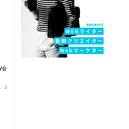
V公
u」よ