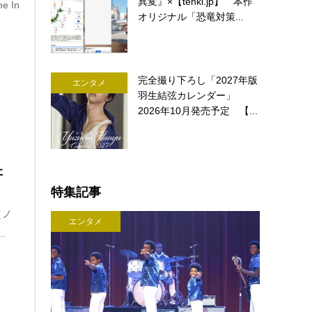
異変』×【tenki.jp】 本作
 In
オリジナル「恐竜対策...
完全撮り下ろし「2027年版
エンタメ
羽生結弦カレンダー」
2026年10月発売予定 【...
た
特集記事
（ノ
エンタメ
.