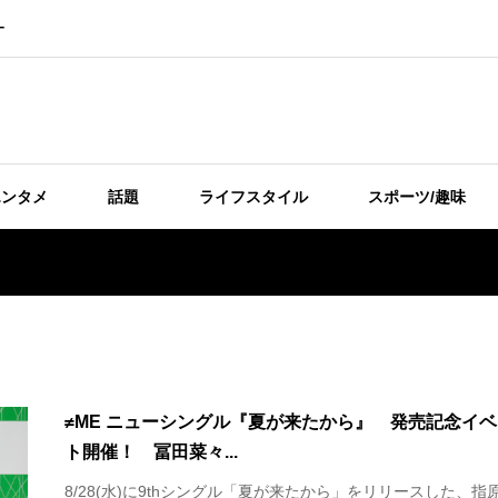
ー
エンタメ
話題
ライフスタイル
スポーツ/趣味
≠ME ニューシングル『夏が来たから』 発売記念イ
ト開催！ 冨田菜々...
8/28(水)に9thシングル「夏が来たから」をリリースした、指