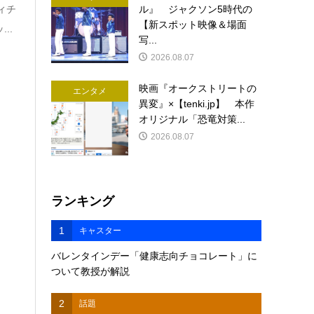
ィチ
ル』 ジャクソン5時代の
【新スポット映像＆場面
..
写...
2026.08.07
映画『オークストリートの
エンタメ
異変』×【tenki.jp】 本作
オリジナル「恐竜対策...
2026.08.07
ランキング
1
キャスター
バレンタインデー「健康志向チョコレート」に
ついて教授が解説
2
話題