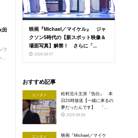
映画『Michael／マイケル』 ジャ
永田
クソン5時代の【新スポット映像＆
場面写真】解禁！ さらに「...
ンフ
2026.08.07
..
おすすめ記事
松村北斗主演『告白』 本
エンタメ
日21時放送【一緒に来るの
夢だったんです】 「...
2026.08.08
曲
映画『Michael／マイケ
エンタメ