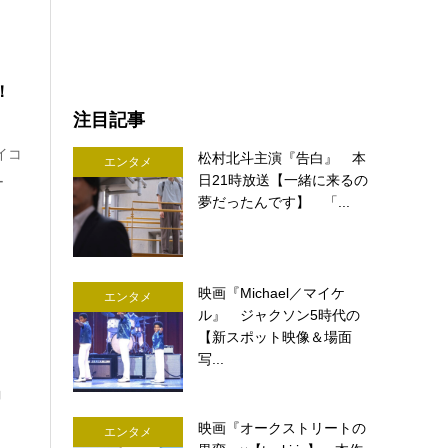
！！
注目記事
イコ
松村北斗主演『告白』 本
エンタメ
日21時放送【一緒に来るの
ー
夢だったんです】 「...
映画『Michael／マイケ
エンタメ
ル』 ジャクソン5時代の
【新スポット映像＆場面
写...
」
映画『オークストリートの
エンタメ