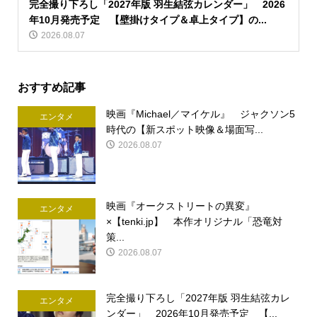
完全撮り下ろし「2027年版 羽生結弦カレンダー」 2026
年10月発売予定 【壁掛けタイプ＆卓上タイプ】の...
2026.08.07
おすすめ記事
映画『Michael／マイケル』 ジャクソン5
エンタメ
時代の【新スポット映像＆場面写...
2026.08.07
映画『オークストリートの異変』
エンタメ
×【tenki.jp】 本作オリジナル「恐竜対
策...
2026.08.07
完全撮り下ろし「2027年版 羽生結弦カレ
エンタメ
ンダー」 2026年10月発売予定 【...