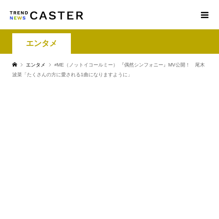
エンタメ
エンタメ
≠ME（ノットイコールミー） 『偶然シンフォニー』MV公開！ 尾木
波菜「たくさんの方に愛される1曲になりますように」