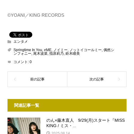
©️YOANI／KING RECORDS
エンタメ
Springtime In You
,
≠ME
,
ノイミー
,
ノットイコールミー
,
偶然シ
ンフォニー
,
尾木波菜
,
指原莉乃
,
鈴木瞳美
コメント:
0
関連記事一覧
のん×藤木直人 9/29(月)スタート『MISS
KING / ミス・...
2025.08.14