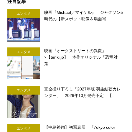
注目記事
映画『Michael／マイケル』 ジャクソン5
エンタメ
時代の【新スポット映像＆場面写...
映画『オークストリートの異変』
エンタメ
×【tenki.jp】 本作オリジナル「恐竜対
策...
完全撮り下ろし「2027年版 羽生結弦カレ
エンタメ
ンダー」 2026年10月発売予定 【...
【中島裕翔】初写真展 『7okyo color
エンタメ