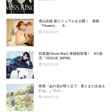
青山吉能 新ビジュアルを公開！ 新曲
「Flowery」 今...
2024.02.17
目黒蓮(Snow Man) 単独初登場！ 8/1発
売『VOGUE JAPAN...
2025.07.29
映画『あの花が咲く丘で、君とまた出会え
たら。』リバ...
2026.07.10