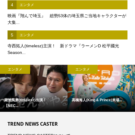
4
エンタメ
映画『翔んで埼玉』 総勢53体の埼玉県ご当地キャラクターが
大集...
5
エンタメ
寺西拓人(timelesz)主演！ 新ドラマ『ラーメンD 松平國光
Season...
エンタメ
エンタメ
『手越祐也 LIVE TOUR 2026
浜田省吾 『ON THE ROAD 1988』
SUPER...
...
TREND NEWS CASTER