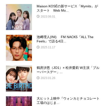
Maison KOSÉの新サービス「Mymits」が
スタート Web Mo...
2023.06.01
池﨑理人(INI) FM NACK5『ALL The
Feels』で語る4日...
2025.11.17
鶴房汐恩（JO1）× 松井愛莉 W主演「ブル
ーバースデー」...
2023.01.26
大ヒット上映中『ウォンカとチョコレート
工場のはじま...