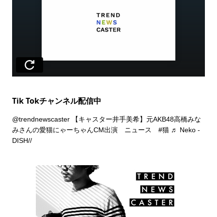
Tik Tokチャンネル配信中
@trendnewscaster
【キャスター井手美希】元AKB48高橋みな
みさんの愛猫にゃーちゃんCM出演 ニュース
#猫
♬ Neko -
DISH//