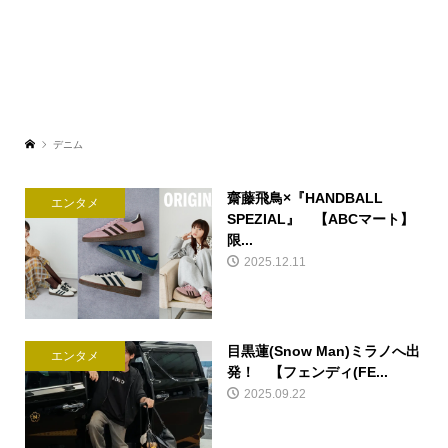
デニム
齋藤飛鳥×『HANDBALL
エンタメ
SPEZIAL』 【ABCマート】
限...
2025.12.11
目黒蓮(Snow Man)ミラノへ出
エンタメ
発！ 【フェンディ(FE...
2025.09.22