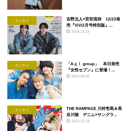
吉野北人×宮世琉弥 12/23発
エンタメ
売『ViVi2月号特別版』...
2024.12.18
「Aぇ！ group」 本日発売
エンタメ
『女性セブン』に登場！...
2024.08.05
THE RAMPAGE 川村壱馬＆長
エンタメ
谷川慎 デニム×サングラ...
2023.12.18