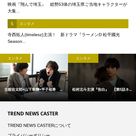
映画『翔んで埼玉』 総勢53体の埼玉県ご当地キャラクターが
大集...
5
エンタメ
寺西拓人(timelesz)主演！ 新ドラマ『ラーメンD 松平國光
Season...
エンタメ
エンタメ
古舘佑太郎×山下幸輝×平子祐希 ...
松村北斗主演『告白』 【第5話ネ...
TREND NEWS CASTER
TREND NEWS CASTERについて
プライバシーポリシー