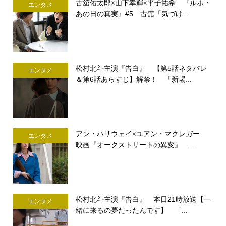
古舘佑太郎×山下幸輝×平子祐希 『ルポ・
エンタメ
あの日の真実』#5 古舘「気づけ...
松村北斗主演『告白』 【第5話ネタバレ
エンタメ
＆第6話あらすじ】解禁！ 「新場...
アン・ハサウェイ×ユアン・マクレガー
エンタメ
映画『オークストリートの異変』 ...
松村北斗主演『告白』 本日21時放送【一
エンタメ
緒に来るの夢だったんです】 「...