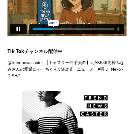
Tik Tokチャンネル配信中
@trendnewscaster
【キャスター井手美希】元AKB48高橋みな
みさんの愛猫にゃーちゃんCM出演 ニュース
#猫
♬ Neko -
DISH//