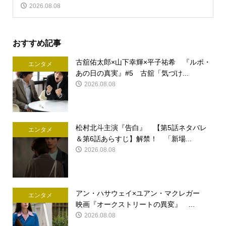
2026.08.08
おすすめ記事
古舘佑太郎×山下幸輝×平子祐希 『ルポ・
エンタメ
あの日の真実』#5 古舘「気づけ...
2026.08.08
松村北斗主演『告白』 【第5話ネタバレ
エンタメ
＆第6話あらすじ】解禁！ 「新場...
2026.08.08
アン・ハサウェイ×ユアン・マクレガー
エンタメ
映画『オークストリートの異変』 ...
2026.08.08