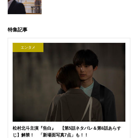
特集記事
エンタメ
松村北斗主演『告白』 【第5話ネタバレ＆第6話あらす
じ】解禁！ 「新場面写真7点」も！！