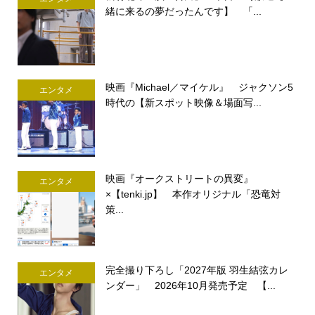
緒に来るの夢だったんです】 「...
映画『Michael／マイケル』 ジャクソン5
エンタメ
時代の【新スポット映像＆場面写...
映画『オークストリートの異変』
エンタメ
×【tenki.jp】 本作オリジナル「恐竜対
策...
完全撮り下ろし「2027年版 羽生結弦カレ
エンタメ
ンダー」 2026年10月発売予定 【...