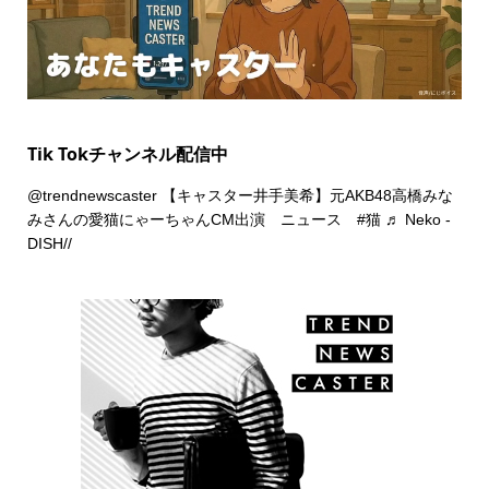
Tik Tokチャンネル配信中
@trendnewscaster
【キャスター井手美希】元AKB48高橋みな
みさんの愛猫にゃーちゃんCM出演 ニュース
#猫
♬ Neko -
DISH//