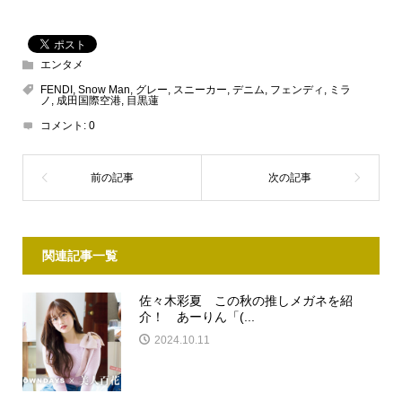
エンタメ
FENDI
,
Snow Man
,
グレー
,
スニーカー
,
デニム
,
フェンディ
,
ミラ
ノ
,
成田国際空港
,
目黒蓮
コメント:
0
関連記事一覧
佐々木彩夏 この秋の推しメガネを紹
介！ あーりん「(...
2024.10.11