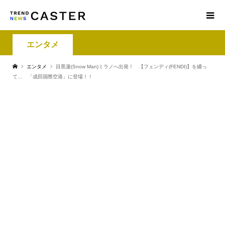
エンタメ
エンタメ
目黒蓮(Snow Man)ミラノへ出発！ 【フェンディ(FENDI)】を纏っ
て… 「成田国際空港」に登場！！