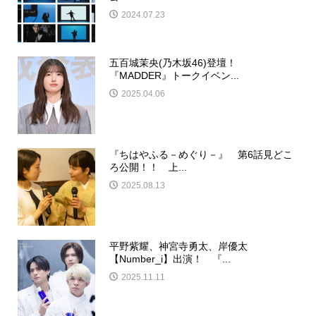
2024.07.23
五百城茉央(乃木坂46)登壇！
『MADDER』トークイベン...
2025.04.06
『ちはやふる－めぐり－』 第6話見どこ
ろ公開！！ 上...
2025.08.13
平野紫耀、神宮寺勇太、岸優太
【Number_i】出演！ 『...
2025.11.11