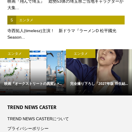
映画『翔んで埼玉』 総勢53体の埼玉県ご当地キャラクターが
大集...
5
エンタメ
寺西拓人(timelesz)主演！ 新ドラマ『ラーメンD 松平國光
Season...
エンタメ
エンタメ
映画『オークストリートの異変』×...
完全撮り下ろし「2027年版 羽生結...
TREND NEWS CASTER
TREND NEWS CASTERについて
プライバシーポリシー