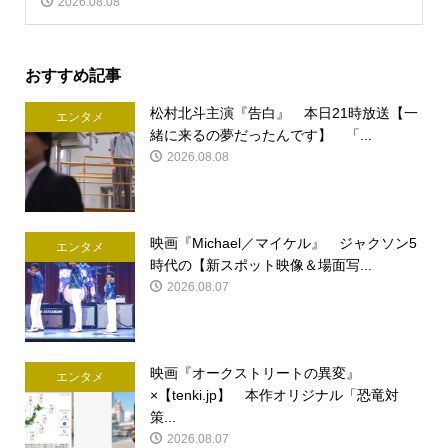
2026.08.08
おすすめ記事
松村北斗主演『告白』 本日21時放送【一
エンタメ
緒に来るの夢だったんです】 「...
2026.08.08
映画『Michael／マイケル』 ジャクソン5
エンタメ
時代の【新スポット映像＆場面写...
2026.08.07
映画『オークストリートの異変』
エンタメ
×【tenki.jp】 本作オリジナル「恐竜対
策...
2026.08.07