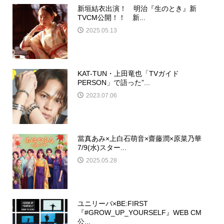
新垣結衣出演！ 明治『生のとき』新
TVCM公開！！ 新...
2025.05.13
KAT-TUN・上田竜也「TVガイド
PERSON」で語った”...
2023.07.06
當真あみ×上白石萌音×齋藤潤×原菜乃華
7/9(水)スター...
2025.05.28
ユニリーバ×BE:FIRST
『#GROW_UP_YOURSELF』WEB CM
公...