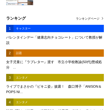
ランキング
ランキングページ
1
キャスター
バレンタインデー「健康志向チョコレート」について教授が解
説
2
話題
女子児童に『ラブレター』渡す 市立小学校教諭(50代)懲戒処
分 ...
3
エンタメ
ライブでまさかの『ビキニ姿』披露！ 森口博子「ANISON＆
POPS NI...
4
エンタメ