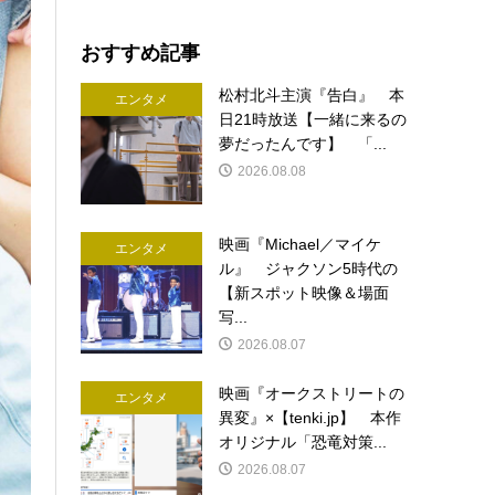
おすすめ記事
松村北斗主演『告白』 本
エンタメ
日21時放送【一緒に来るの
夢だったんです】 「...
2026.08.08
映画『Michael／マイケ
エンタメ
ル』 ジャクソン5時代の
【新スポット映像＆場面
写...
2026.08.07
映画『オークストリートの
エンタメ
異変』×【tenki.jp】 本作
オリジナル「恐竜対策...
2026.08.07