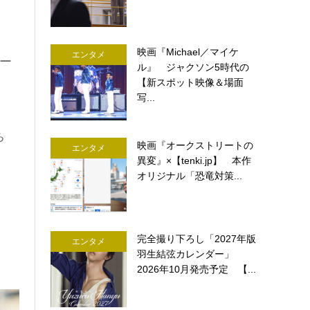
映画『Michael／マイケ
エンタメ
ー
ル』 ジャクソン5時代の
【新スポット映像＆場面
写...
ち
映画『オークストリートの
エンタメ
異変』×【tenki.jp】 本作
オリジナル「恐竜対策...
完全撮り下ろし「2027年版
エンタメ
羽生結弦カレンダー」
2026年10月発売予定 【...