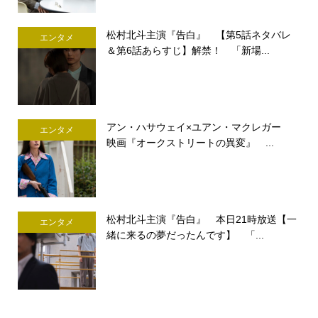
松村北斗主演『告白』 【第5話ネタバレ
エンタメ
＆第6話あらすじ】解禁！ 「新場...
アン・ハサウェイ×ユアン・マクレガー
エンタメ
映画『オークストリートの異変』 ...
松村北斗主演『告白』 本日21時放送【一
エンタメ
緒に来るの夢だったんです】 「...