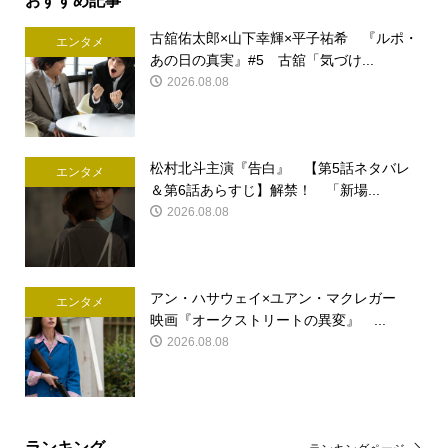
古舘佑太郎×山下幸輝×平子祐希 『ルポ・
エンタメ
あの日の真実』#5 古舘「気づけ...
2026.08.08
松村北斗主演『告白』 【第5話ネタバレ
エンタメ
＆第6話あらすじ】解禁！ 「新場...
2026.08.08
アン・ハサウェイ×ユアン・マクレガー
エンタメ
映画『オークストリートの異変』 ...
2026.08.08
ランキング