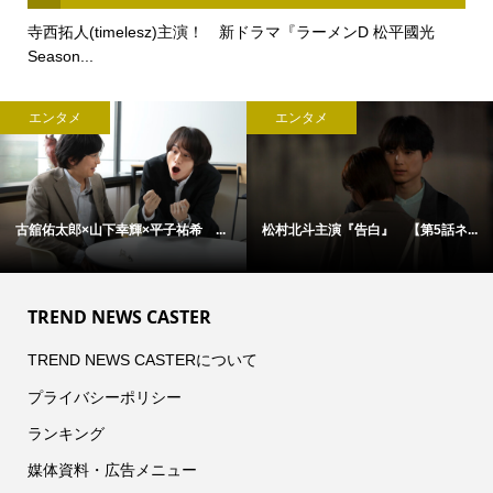
寺西拓人(timelesz)主演！ 新ドラマ『ラーメンD 松平國光
Season...
エンタメ
エンタメ
古舘佑太郎×山下幸輝×平子祐希 ...
松村北斗主演『告白』 【第5話ネ...
TREND NEWS CASTER
TREND NEWS CASTERについて
プライバシーポリシー
ランキング
媒体資料・広告メニュー