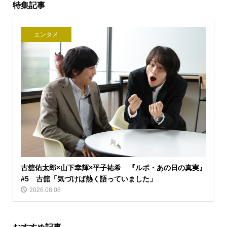
特集記事
エンタメ
古舘佑太郎×山下幸輝×平子祐希 『ルポ・あの日の真実』
#5 古舘「気づけば熱く語っていました」
2026.08.08
おすすめ記事