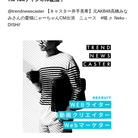
@trendnewscaster
【キャスター井手美希】元AKB48高橋みな
みさんの愛猫にゃーちゃんCM出演 ニュース
#猫
♬ Neko -
DISH//