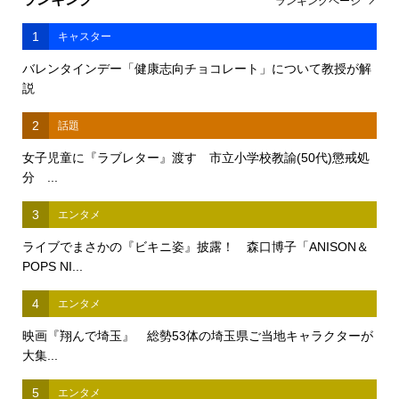
ランキングページ
1
キャスター
バレンタインデー「健康志向チョコレート」について教授が解
説
2
話題
女子児童に『ラブレター』渡す 市立小学校教諭(50代)懲戒処
分 ...
3
エンタメ
ライブでまさかの『ビキニ姿』披露！ 森口博子「ANISON＆
POPS NI...
4
エンタメ
映画『翔んで埼玉』 総勢53体の埼玉県ご当地キャラクターが
大集...
5
エンタメ