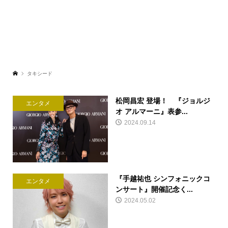
タキシード
松岡昌宏 登場！ 『ジョルジ
エンタメ
オ アルマーニ』表参...
2024.09.14
『手越祐也 シンフォニックコ
エンタメ
ンサート』開催記念く...
2024.05.02