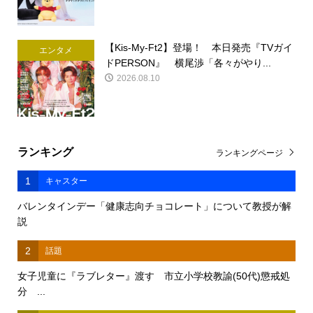
【Kis-My-Ft2】登場！ 本日発売『TVガイ
エンタメ
ドPERSON』 横尾渉「各々がやり...
2026.08.10
ランキング
ランキングページ
1
キャスター
バレンタインデー「健康志向チョコレート」について教授が解
説
2
話題
女子児童に『ラブレター』渡す 市立小学校教諭(50代)懲戒処
分 ...