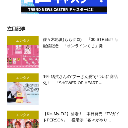
注目記事
佐々木彩夏(ももクロ) 『30 STREET!!!』
エンタメ
配信記念 「オンラインくじ」発...
羽生結弦さんの“プーさん愛”がついに商品
エンタメ
化！ 「SHOWER OF HEART –...
【Kis-My-Ft2】登場！ 本日発売『TVガイ
エンタメ
ドPERSON』 横尾渉「各々がやり...