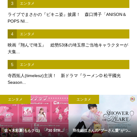
3
エンタメ
ライブでまさかの『ビキニ姿』披露！ 森口博子「ANISON＆
POPS NI...
4
エンタメ
映画『翔んで埼玉』 総勢53体の埼玉県ご当地キャラクターが
大集...
5
エンタメ
寺西拓人(timelesz)主演！ 新ドラマ『ラーメンD 松平國光
Season...
エンタメ
エンタメ
佐々木彩夏(ももクロ) 『30 STR...
羽生結弦さんの“プーさん愛”がつ...