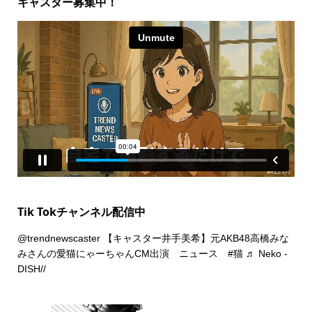
キャスター募集中！
Tik Tokチャンネル配信中
@trendnewscaster
【キャスター井手美希】元AKB48高橋みな
みさんの愛猫にゃーちゃんCM出演 ニュース
#猫
♬ Neko -
DISH//