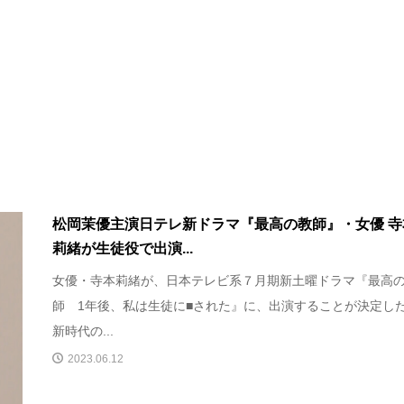
松岡茉優主演日テレ新ドラマ『最高の教師』・女優 寺
莉緒が生徒役で出演...
女優・寺本莉緒が、日本テレビ系７月期新土曜ドラマ『最高
師 1年後、私は生徒に■された』に、出演することが決定し
新時代の...
2023.06.12