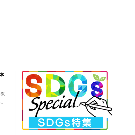
本
の教
た。