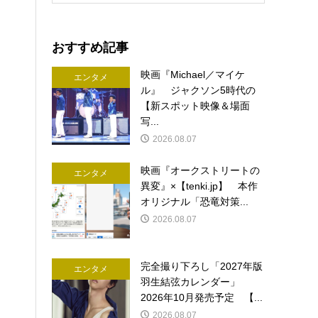
おすすめ記事
映画『Michael／マイケ
エンタメ
ル』 ジャクソン5時代の
【新スポット映像＆場面
写...
2026.08.07
映画『オークストリートの
エンタメ
異変』×【tenki.jp】 本作
オリジナル「恐竜対策...
2026.08.07
完全撮り下ろし「2027年版
エンタメ
羽生結弦カレンダー」
2026年10月発売予定 【...
2026.08.07