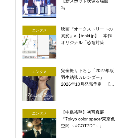
【新スポット映像＆場面
写...
映画『オークストリートの
エンタメ
異変』×【tenki.jp】 本作
オリジナル「恐竜対策...
完全撮り下ろし「2027年版
エンタメ
羽生結弦カレンダー」
2026年10月発売予定 【...
【中島裕翔】初写真展
エンタメ
『7okyo color space/東京色
空間 ～#COT7DF～』 ...