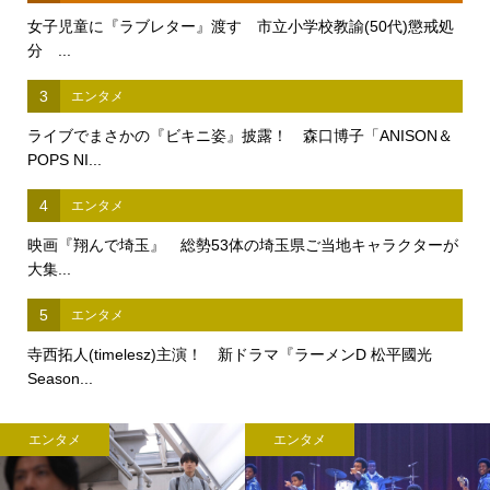
女子児童に『ラブレター』渡す 市立小学校教諭(50代)懲戒処
分 ...
3
エンタメ
ライブでまさかの『ビキニ姿』披露！ 森口博子「ANISON＆
POPS NI...
4
エンタメ
映画『翔んで埼玉』 総勢53体の埼玉県ご当地キャラクターが
大集...
5
エンタメ
寺西拓人(timelesz)主演！ 新ドラマ『ラーメンD 松平國光
Season...
エンタメ
エンタメ