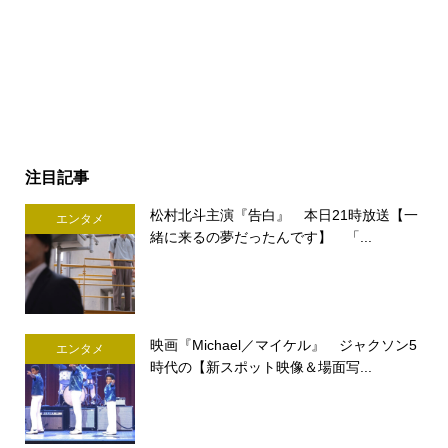
注目記事
松村北斗主演『告白』 本日21時放送【一
エンタメ
緒に来るの夢だったんです】 「...
映画『Michael／マイケル』 ジャクソン5
エンタメ
時代の【新スポット映像＆場面写...