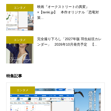
映画『オークストリートの異変』
エンタメ
×【tenki.jp】 本作オリジナル「恐竜対
策...
完全撮り下ろし「2027年版 羽生結弦カレ
エンタメ
ンダー」 2026年10月発売予定 【...
特集記事
エンタメ