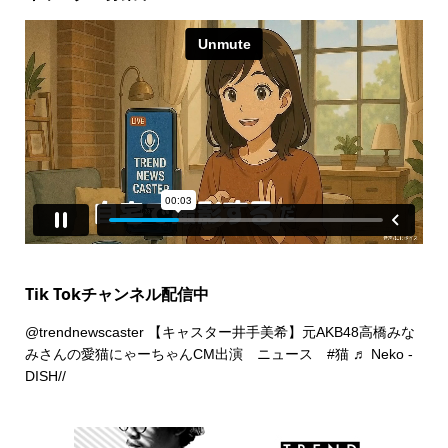
Tik Tokチャンネル配信中
@trendnewscaster
【キャスター井手美希】元AKB48高橋みな
みさんの愛猫にゃーちゃんCM出演 ニュース
#猫
♬ Neko -
DISH//