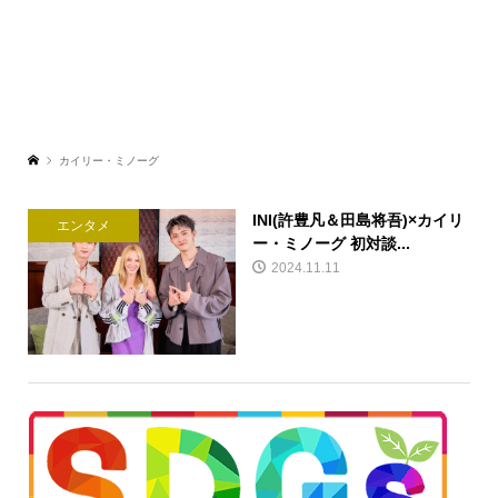
カイリー・ミノーグ
INI(許豊凡＆田島将吾)×カイリ
エンタメ
ー・ミノーグ 初対談...
2024.11.11