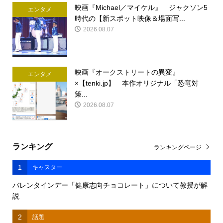
映画『Michael／マイケル』 ジャクソン5
エンタメ
時代の【新スポット映像＆場面写...
2026.08.07
映画『オークストリートの異変』
エンタメ
×【tenki.jp】 本作オリジナル「恐竜対
策...
2026.08.07
ランキング
ランキングページ
1
キャスター
バレンタインデー「健康志向チョコレート」について教授が解
説
2
話題