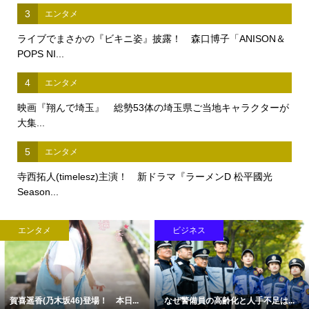
3
エンタメ
ライブでまさかの『ビキニ姿』披露！ 森口博子「ANISON＆
POPS NI...
4
エンタメ
映画『翔んで埼玉』 総勢53体の埼玉県ご当地キャラクターが
大集...
5
エンタメ
寺西拓人(timelesz)主演！ 新ドラマ『ラーメンD 松平國光
Season...
エンタメ
ビジネス
賀喜遥香(乃木坂46)登場！ 本日...
なぜ警備員の高齢化と人手不足は...