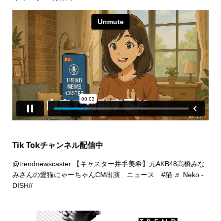
Tik Tokチャンネル配信中
@trendnewscaster
【キャスター井手美希】元AKB48高橋みな
みさんの愛猫にゃーちゃんCM出演 ニュース
#猫
♬ Neko -
DISH//