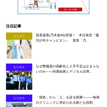
注目記事
賀喜遥香(乃木坂46)登場！ 本日発売『週
エンタメ
刊少年チャンピオン』 賀喜「乃...
なぜ警備員の高齢化と人手不足は止まらな
ビジネス
いのか――待遇改善とデジタル活用...
「病気」から「人」を診る医療へ――地域
ビジネス
のクリニックに求められる新たな役割