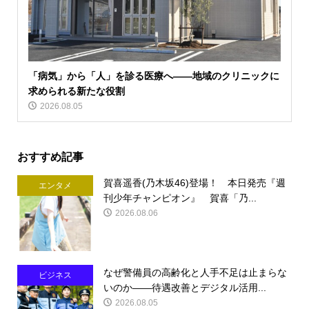
「病気」から「人」を診る医療へ――地域のクリニックに
求められる新たな役割
2026.08.05
おすすめ記事
賀喜遥香(乃木坂46)登場！ 本日発売『週
エンタメ
刊少年チャンピオン』 賀喜「乃...
2026.08.06
なぜ警備員の高齢化と人手不足は止まらな
ビジネス
いのか――待遇改善とデジタル活用...
2026.08.05