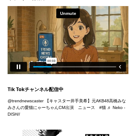
Tik Tokチャンネル配信中
@trendnewscaster
【キャスター井手美希】元AKB48高橋みな
みさんの愛猫にゃーちゃんCM出演 ニュース
#猫
♬ Neko -
DISH//