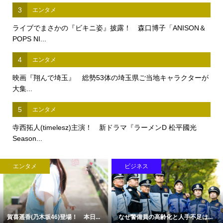
3
エンタメ
ライブでまさかの『ビキニ姿』披露！ 森口博子「ANISON＆
POPS NI...
4
エンタメ
映画『翔んで埼玉』 総勢53体の埼玉県ご当地キャラクターが
大集...
5
エンタメ
寺西拓人(timelesz)主演！ 新ドラマ『ラーメンD 松平國光
Season...
エンタメ
ビジネス
賀喜遥香(乃木坂46)登場！ 本日...
なぜ警備員の高齢化と人手不足は...