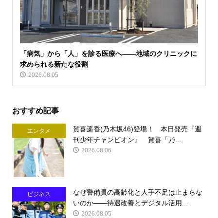
「病気」から「人」を診る医療へ――地域のクリニックに
求められる新たな役割
2026.08.05
おすすめ記事
賀喜遥香(乃木坂46)登場！ 本日発売『週
エンタメ
刊少年チャンピオン』 賀喜「乃...
2026.08.06
なぜ警備員の高齢化と人手不足は止まらな
ビジネス
いのか――待遇改善とデジタル活用...
2026.08.05