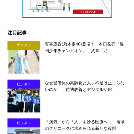
注目記事
賀喜遥香(乃木坂46)登場！ 本日発売『週
エンタメ
刊少年チャンピオン』 賀喜「乃...
なぜ警備員の高齢化と人手不足は止まらな
ビジネス
いのか――待遇改善とデジタル活用...
「病気」から「人」を診る医療へ――地域
ビジネス
のクリニックに求められる新たな役割