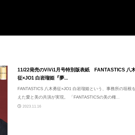
11/22発売のViVi1月号特別版表紙 FANTASTICS 八
征×JO1 白岩瑠姫『夢...
FANTASTICS 八木勇征×JO1 白岩瑠姫という、事務所の垣根
えた愛と美の共演が実現。 「FANTASTICSの美の権...
2023.11.16