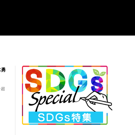
木勇
を超