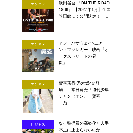
浜田省吾 『ON THE ROAD
エンタメ
1988』 【2027年1月】全国
映画館にて公開決定！ ...
アン・ハサウェイ×ユア
エンタメ
ン・マクレガー 映画『オ
ークストリートの異
変』 ...
賀喜遥香(乃木坂46)登
エンタメ
場！ 本日発売『週刊少年
チャンピオン』 賀喜
「乃...
なぜ警備員の高齢化と人手
ビジネス
不足は止まらないのか――