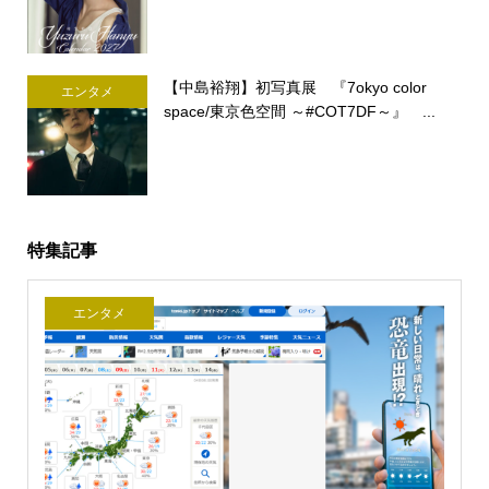
【中島裕翔】初写真展 『7okyo color
エンタメ
space/東京色空間 ～#COT7DF～』 ...
特集記事
エンタメ