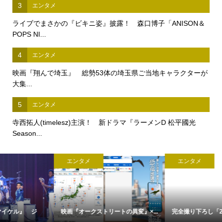
3
エンタメ
ライブでまさかの『ビキニ姿』披露！ 森口博子「ANISON＆
POPS NI...
4
エンタメ
映画『翔んで埼玉』 総勢53体の埼玉県ご当地キャラクターが
大集...
5
エンタメ
寺西拓人(timelesz)主演！ 新ドラマ『ラーメンD 松平國光
Season...
エンタメ
エンタメ
.
完全撮り下ろし「2027年版 羽生結...
【中島裕翔】初写真展 『7okyo
c...