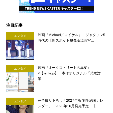
注目記事
映画『Michael／マイケル』 ジャクソン5
エンタメ
時代の【新スポット映像＆場面写...
映画『オークストリートの異変』
エンタメ
×【tenki.jp】 本作オリジナル「恐竜対
策...
完全撮り下ろし「2027年版 羽生結弦カレ
エンタメ
ンダー」 2026年10月発売予定 【...