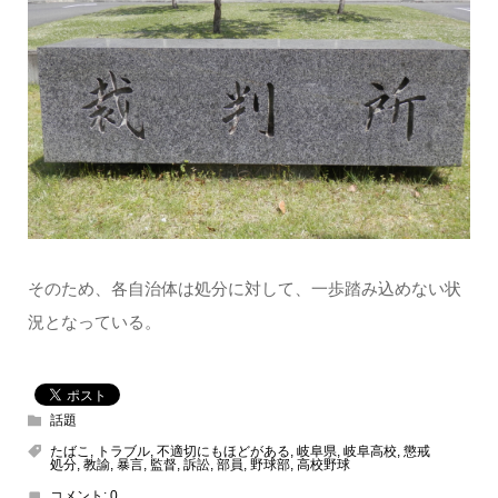
そのため、各自治体は処分に対して、一歩踏み込めない状
況となっている。
話題
たばこ
,
トラブル
,
不適切にもほどがある
,
岐阜県
,
岐阜高校
,
懲戒
処分
,
教諭
,
暴言
,
監督
,
訴訟
,
部員
,
野球部
,
高校野球
コメント:
0