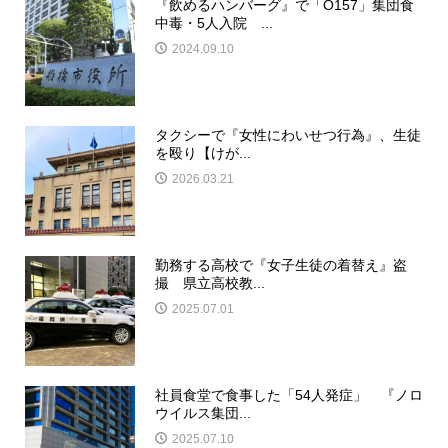
『飲めるハンバーグ』で「O157」集団食
中毒・5人入院 ...
2024.09.10
タクシーで『女性にわいせつ行為』、生徒
を殴り【けが...
2026.03.21
勤務する高校で『女子生徒の着替え』盗
撮 県立高校教...
2025.07.01
社員食堂で食事した「54人発症」 『ノロ
ウイルス集団...
2025.07.10