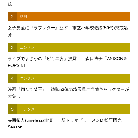
説
2
話題
女子児童に『ラブレター』渡す 市立小学校教諭(50代)懲戒処
分 ...
3
エンタメ
ライブでまさかの『ビキニ姿』披露！ 森口博子「ANISON＆
POPS NI...
4
エンタメ
映画『翔んで埼玉』 総勢53体の埼玉県ご当地キャラクターが
大集...
5
エンタメ
寺西拓人(timelesz)主演！ 新ドラマ『ラーメンD 松平國光
Season...