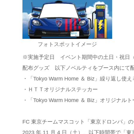
フォトスポットイメージ
※実施予定⽇ イベント期間中の⼟⽇・祝⽇（10/28
配布グッズ 以下ノベルティをブース内にて
・「Tokyo Warm Home ＆ Biz」繰り返し
・ＨＴＴオリジナルステッカー
・「Tokyo Warm Home ＆ Biz」オリジナ
FC 東京チームマスコット「東京ドロンパ」
2023 年 11 ⽉ 4 ⽇（⼟）、以下時間帯