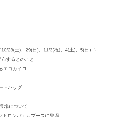
(⼟)、29(⽇)、11/3(祝)、4(⼟)、5(⽇））
配布するとのこと
使えるエコカイロ
ルトートバッグ
の登場について
で「東京ドロンパ」もブースに登場