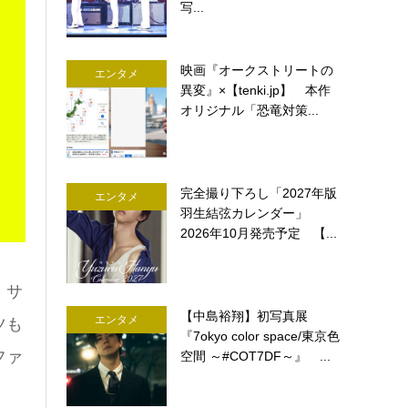
写...
映画『オークストリートの
エンタメ
異変』×【tenki.jp】 本作
オリジナル「恐竜対策...
完全撮り下ろし「2027年版
エンタメ
羽生結弦カレンダー」
2026年10月発売予定 【...
、サ
【中島裕翔】初写真展
エンタメ
ツも
『7okyo color space/東京色
ファ
空間 ～#COT7DF～』 ...