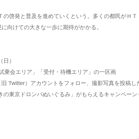
Ｔの啓発と普及を進めていくという。多くの都⺠がＨＴ
現に向けての大きな一歩に期待がかかる。
⽇（⽇）
EV試乗会エリア」「受付・待機エリア」の⼀区画
 Twitter）アカウントをフォロー、撮影写真を投稿し
きの東京ドロンパぬいぐるみ」がもらえるキャンペーン