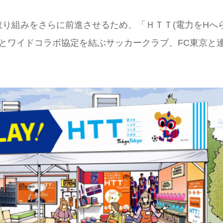
り組みをさらに前進させるため、「ＨＴＴ(電力をHへ
都とワイドコラボ協定を結ぶサッカークラブ、FC東京と