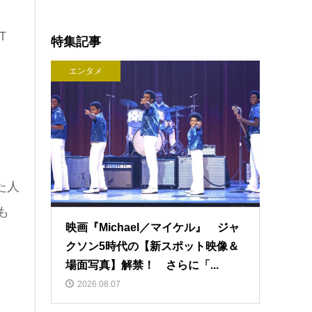
Ｔ
特集記事
エンタメ
た人
も
映画『Michael／マイケル』 ジャ
クソン5時代の【新スポット映像＆
場面写真】解禁！ さらに「...
2026.08.07