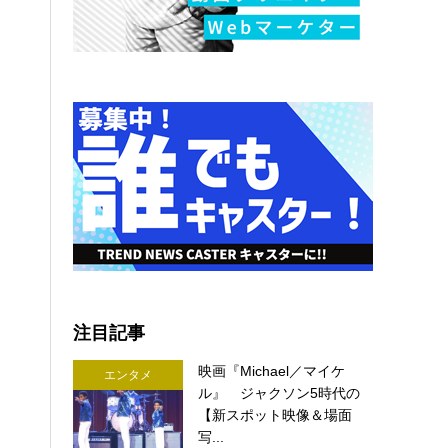
注目記事
映画『Michael／マイケ
エンタメ
ル』 ジャクソン5時代の
【新スポット映像＆場面
写...