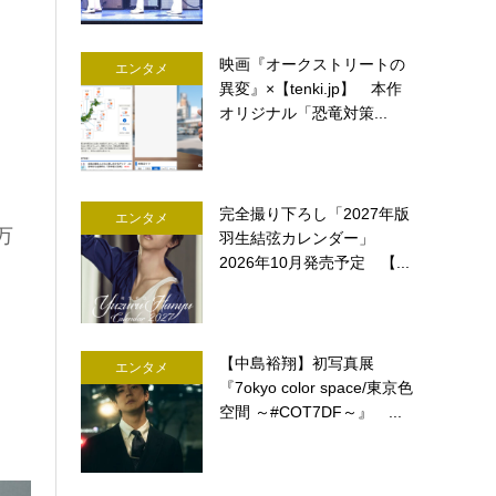
映画『オークストリートの
エンタメ
異変』×【tenki.jp】 本作
オリジナル「恐竜対策...
完全撮り下ろし「2027年版
エンタメ
万
羽生結弦カレンダー」
2026年10月発売予定 【...
【中島裕翔】初写真展
エンタメ
『7okyo color space/東京色
空間 ～#COT7DF～』 ...