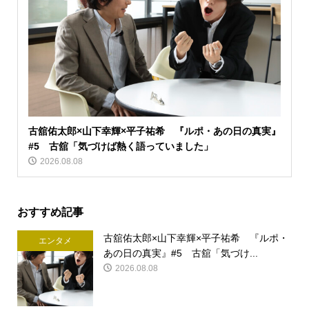
古舘佑太郎×山下幸輝×平子祐希 『ルポ・あの日の真実』
#5 古舘「気づけば熱く語っていました」
2026.08.08
おすすめ記事
古舘佑太郎×山下幸輝×平子祐希 『ルポ・
エンタメ
あの日の真実』#5 古舘「気づけ...
2026.08.08