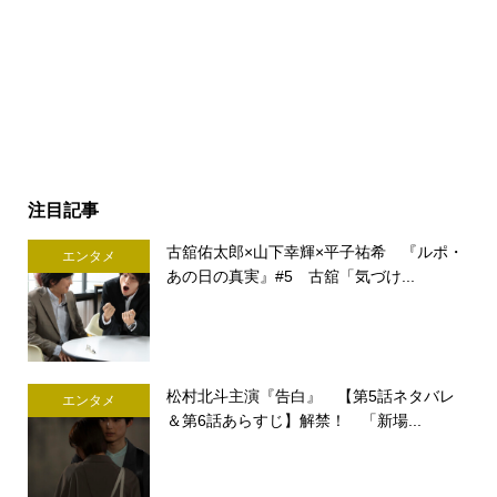
注目記事
古舘佑太郎×山下幸輝×平子祐希 『ルポ・
エンタメ
あの日の真実』#5 古舘「気づけ...
松村北斗主演『告白』 【第5話ネタバレ
エンタメ
＆第6話あらすじ】解禁！ 「新場...