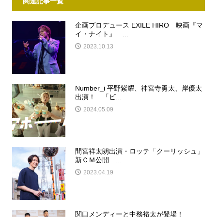
関連記事一覧
企画プロデュース EXILE HIRO 映画『マ
イ・ナイト』 ...
2023.10.13
Number_i 平野紫耀、神宮寺勇太、岸優太
出演！ 「ビ...
2024.05.09
間宮祥太朗出演・ロッテ「クーリッシュ」
新ＣＭ公開 ...
2023.04.19
関口メンディーと中務裕太が登場！