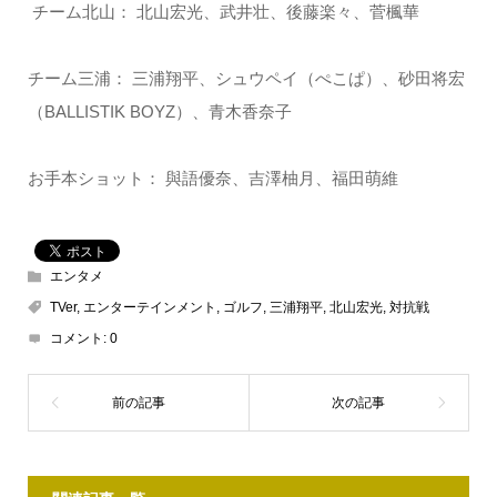
チーム北山： 北山宏光、武井壮、後藤楽々、菅楓華
チーム三浦： 三浦翔平、シュウペイ（ぺこぱ）、砂田将宏
（BALLISTIK BOYZ）、青木香奈子
お手本ショット： 與語優奈、吉澤柚月、福田萌維
エンタメ
TVer
,
エンターテインメント
,
ゴルフ
,
三浦翔平
,
北山宏光
,
対抗戦
コメント:
0