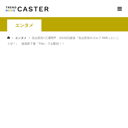
エンタメ
エンタメ
北山宏光×三浦翔平 3/22(日)放送『北山宏光のゴルフ PARっといこ
うぜ！』 放送終了後「TVer」でも配信！！