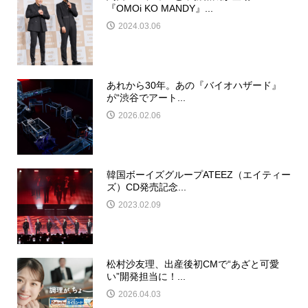
『OMOi KO MANDY』...
2024.03.06
あれから30年。あの『バイオハザード』
が“渋谷でアート...
2026.02.06
韓国ボーイズグループATEEZ（エイティー
ズ）CD発売記念...
2023.02.09
松村沙友理、出産後初CMで“あざと可愛
い”開発担当に！...
2026.04.03