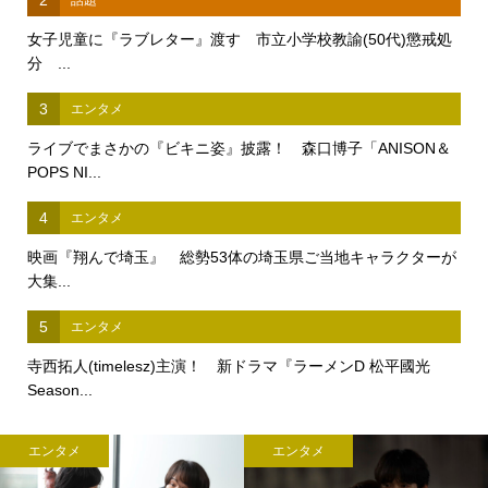
2
話題
女子児童に『ラブレター』渡す 市立小学校教諭(50代)懲戒処
分 ...
3
エンタメ
ライブでまさかの『ビキニ姿』披露！ 森口博子「ANISON＆
POPS NI...
4
エンタメ
映画『翔んで埼玉』 総勢53体の埼玉県ご当地キャラクターが
大集...
5
エンタメ
寺西拓人(timelesz)主演！ 新ドラマ『ラーメンD 松平國光
Season...
エンタメ
エンタメ