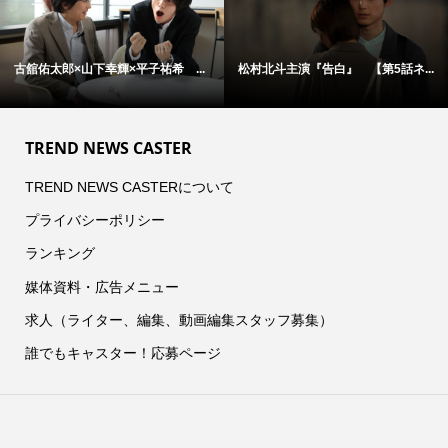
ネ...
アン・ハサウェイ×ユアン・マクレ...
松村北斗主演『告白』 本日21時
TREND NEWS CASTER
TREND NEWS CASTERについて
プライバシーポリシー
ランキング
媒体資料・広告メニュー
求人（ライター、編集、動画編集スタッフ募集）
誰でもキャスター！応募ページ