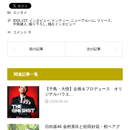
エンタメ
IDOL1ST
,
インタビュー
,
ケンティー
,
ニューアルバム
,
リリース
,
中島健人
,
撮り下ろし
,
独占インタビュー
コメント:
0
関連記事一覧
【千鳥・大悟】企画＆プロデュース オリ
ジナルバラエ...
2026.06.24
日向坂46 金村美玖と松田好花・初ペアグ