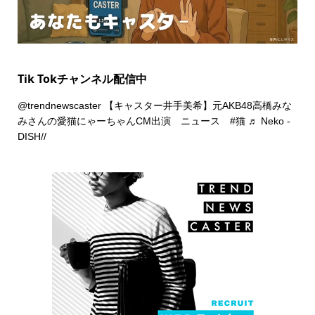
Tik Tokチャンネル配信中
@trendnewscaster
【キャスター井手美希】元AKB48高橋みな
みさんの愛猫にゃーちゃんCM出演 ニュース
#猫
♬ Neko -
DISH//