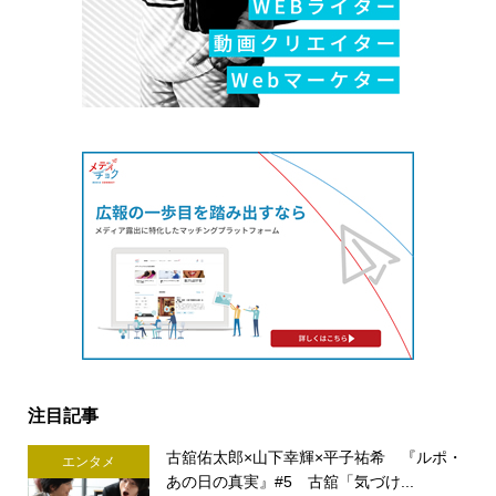
注目記事
古舘佑太郎×山下幸輝×平子祐希 『ルポ・
エンタメ
あの日の真実』#5 古舘「気づけ...