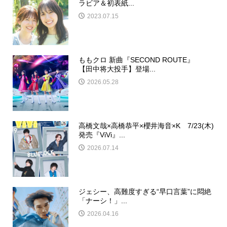
ラビア＆初表紙...
2023.07.15
ももクロ 新曲『SECOND ROUTE』
【田中将大投手】登場...
2026.05.28
高橋文哉×高橋恭平×櫻井海音×K 7/23(木)
発売『ViVi』...
2026.07.14
ジェシー、高難度すぎる“早口言葉”に悶絶
「ナーシ！」...
2026.04.16