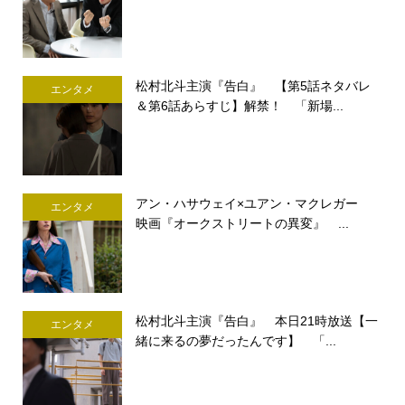
松村北斗主演『告白』 【第5話ネタバレ
エンタメ
＆第6話あらすじ】解禁！ 「新場...
アン・ハサウェイ×ユアン・マクレガー
エンタメ
映画『オークストリートの異変』 ...
松村北斗主演『告白』 本日21時放送【一
エンタメ
緒に来るの夢だったんです】 「...