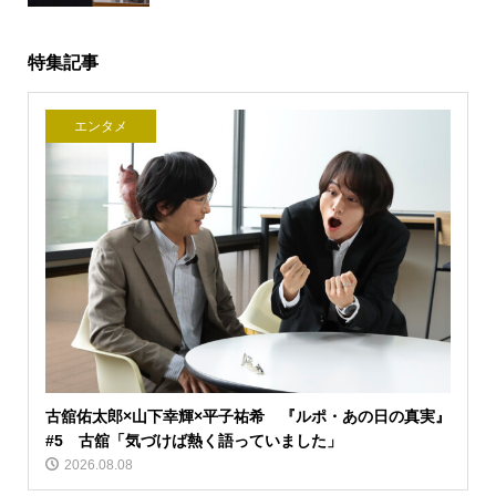
特集記事
エンタメ
古舘佑太郎×山下幸輝×平子祐希 『ルポ・あの日の真実』
#5 古舘「気づけば熱く語っていました」
2026.08.08