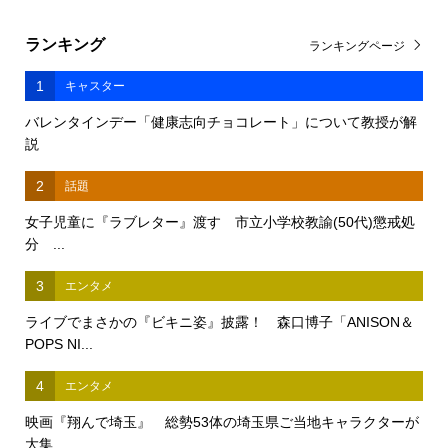
ランキング
ランキングページ
1
キャスター
バレンタインデー「健康志向チョコレート」について教授が解
説
2
話題
女子児童に『ラブレター』渡す 市立小学校教諭(50代)懲戒処
分 ...
3
エンタメ
ライブでまさかの『ビキニ姿』披露！ 森口博子「ANISON＆
POPS NI...
4
エンタメ
映画『翔んで埼玉』 総勢53体の埼玉県ご当地キャラクターが
大集...