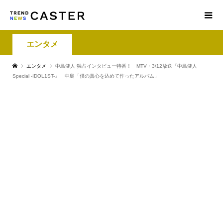
エンタメ
エンタメ
中島健人 独占インタビュー特番！ MTV・3/12放送『中島健人
Special -IDOL1ST-』 中島「僕の真心を込めて作ったアルバム」