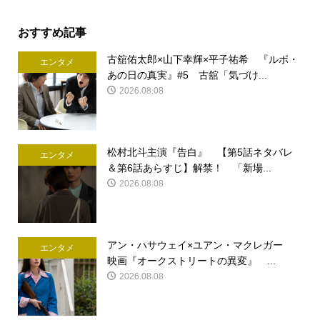
おすすめ記事
古舘佑太郎×山下幸輝×平子祐希 『ルポ・
エンタメ
あの日の真実』#5 古舘「気づけ...
2026.08.08
松村北斗主演『告白』 【第5話ネタバレ
エンタメ
＆第6話あらすじ】解禁！ 「新場...
2026.08.08
アン・ハサウェイ×ユアン・マクレガー
エンタメ
映画『オークストリートの異変』 ...
2026.08.08