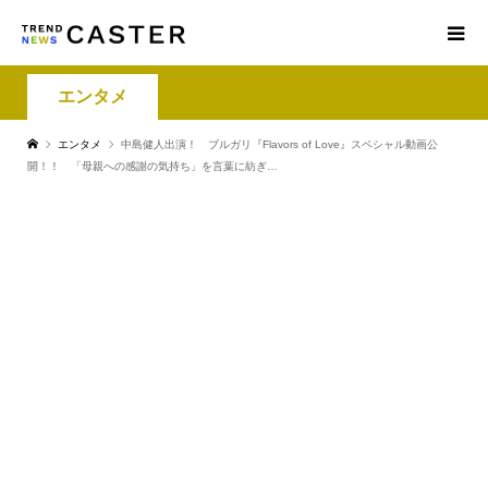
エンタメ
エンタメ
中島健人出演！ ブルガリ『Flavors of Love』スペシャル動画公
開！！ 「母親への感謝の気持ち」を言葉に紡ぎ…