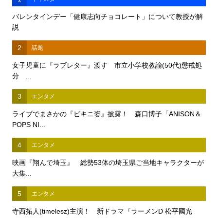
バレンタインデー「健康志向チョコレート」について教授が解
説
2
話題
女子児童に『ラブレター』渡す 市立小学校教諭(50代)懲戒処
分 ...
3
エンタメ
ライブでまさかの『ビキニ姿』披露！ 森口博子「ANISON＆
POPS NI...
4
エンタメ
映画『翔んで埼玉』 総勢53体の埼玉県ご当地キャラクターが
大集...
5
エンタメ
寺西拓人(timelesz)主演！ 新ドラマ『ラーメンD 松平國光