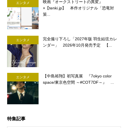
映画『オークストリートの異変』
エンタメ
×【tenki.jp】 本作オリジナル「恐竜対
策...
完全撮り下ろし「2027年版 羽生結弦カレ
エンタメ
ンダー」 2026年10月発売予定 【...
【中島裕翔】初写真展 『7okyo color
エンタメ
space/東京色空間 ～#COT7DF～』 ...
特集記事