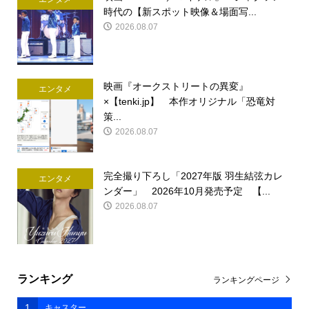
時代の【新スポット映像＆場面写...
2026.08.07
映画『オークストリートの異変』
エンタメ
×【tenki.jp】 本作オリジナル「恐竜対
策...
2026.08.07
完全撮り下ろし「2027年版 羽生結弦カレ
エンタメ
ンダー」 2026年10月発売予定 【...
2026.08.07
ランキング
ランキングページ
1
キャスター