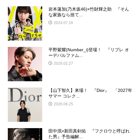
岩本蓮加(乃木坂46)×竹財輝之助 『そん
な家族なら捨て...
2024.07.16
平野紫耀(Number_i)登場！ 『リブレ オ
ーデパルファム...
2026.02.27
【山下智久】来場！ 『Dior』 「2027年
サマー コレク...
2026.06.25
田中泯×新田真剣佑 『フクロウと呼ばれ
た男』予告編解...