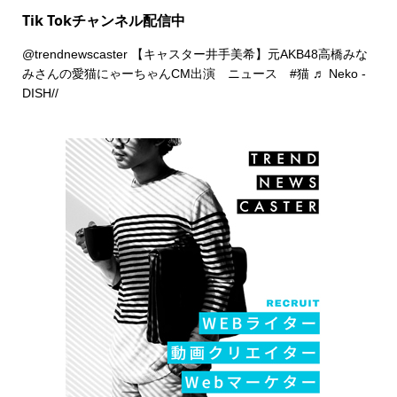
Tik Tokチャンネル配信中
@trendnewscaster
【キャスター井手美希】元AKB48高橋みな
みさんの愛猫にゃーちゃんCM出演 ニュース
#猫
♬ Neko -
DISH//