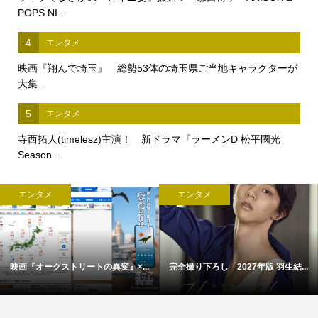
POPS NI...
4
エンタメ
映画『翔んで埼玉』 総勢53体の埼玉県ご当地キャラクターが
大集...
5
エンタメ
寺西拓人(timelesz)主演！ 新ドラマ『ラーメンD 松平國光
Season...
エンタメ
エンタメ
映画『オークストリートの異変』×...
完全撮り下ろし「2027年版 羽生結...