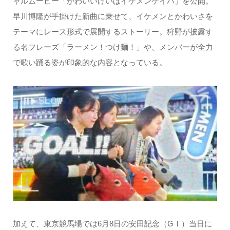
ャルムービー「かわいいけいばイケメンケイバ」を公開。
早川博隆が手掛けた新曲に乗せて、イケメンとかわいさを
テーマにレース形式で展開するストーリー。狩野が披露す
る名フレーズ「ラーメン！つけ麺！」や、メンバーが全力
で歌い踊る姿が印象的な内容となっている。
加えて、東京競馬場では6月8日の安田記念（GⅠ）当日に