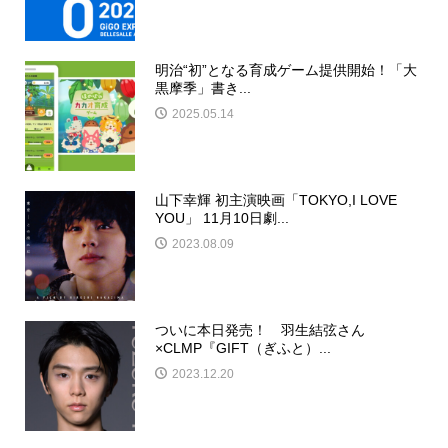
明治“初”となる育成ゲーム提供開始！「大
黒摩季」書き...
2025.05.14
山下幸輝 初主演映画「TOKYO,I LOVE
YOU」 11月10日劇...
2023.08.09
ついに本日発売！ 羽生結弦さん
×CLMP『GIFT（ぎふと）...
2023.12.20