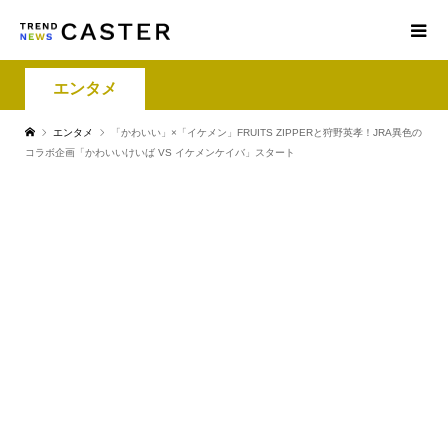
エンタメ
エンタメ
「かわいい」×「イケメン」FRUITS ZIPPERと狩野英孝！JRA異色の
コラボ企画「かわいいけいば VS イケメンケイバ」スタート