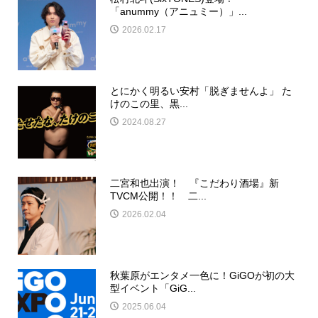
「anummy（アニュミー）」...
2026.02.17
とにかく明るい安村「脱ぎませんよ」 た
けのこの里、黒...
2024.08.27
二宮和也出演！ 『こだわり酒場』新
TVCM公開！！ 二...
2026.02.04
秋葉原がエンタメ一色に！GiGOが初の大
型イベント「GiG...
2025.06.04