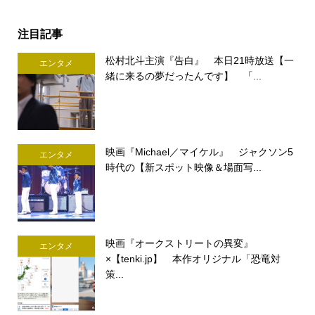
注目記事
松村北斗主演『告白』 本日21時放送【一
エンタメ
緒に来るの夢だったんです】 「...
映画『Michael／マイケル』 ジャクソン5
エンタメ
時代の【新スポット映像＆場面写...
映画『オークストリートの異変』
エンタメ
×【tenki.jp】 本作オリジナル「恐竜対
策...