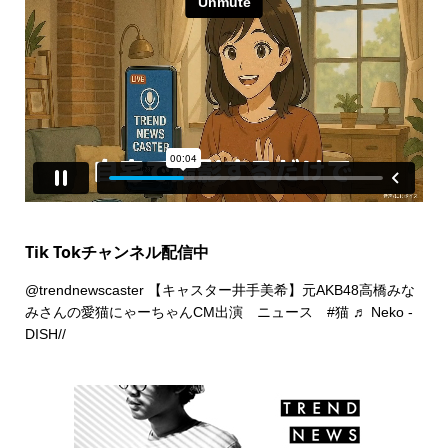
Tik Tokチャンネル配信中
@trendnewscaster
【キャスター井手美希】元AKB48高橋みな
みさんの愛猫にゃーちゃんCM出演 ニュース
#猫
♬ Neko -
DISH//