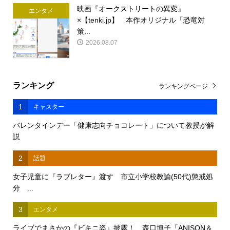
映画『オークストリートの異変』
エンタメ
×【tenki.jp】 本作オリジナル「恐竜対
策...
2026.08.07
ランキング
ランキングページ
1
キャスター
バレンタインデー「健康志向チョコレート」について教授が解
説
2
話題
女子児童に『ラブレター』渡す 市立小学校教諭(50代)懲戒処
分 ...
3
エンタメ
ライブでまさかの『ビキニ姿』披露！ 森口博子「ANISON＆