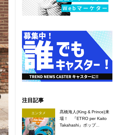
注目記事
髙橋海人(King & Prince)来
エンタメ
場！ 『ETRO per Kaito
Takahashi』ポップ...