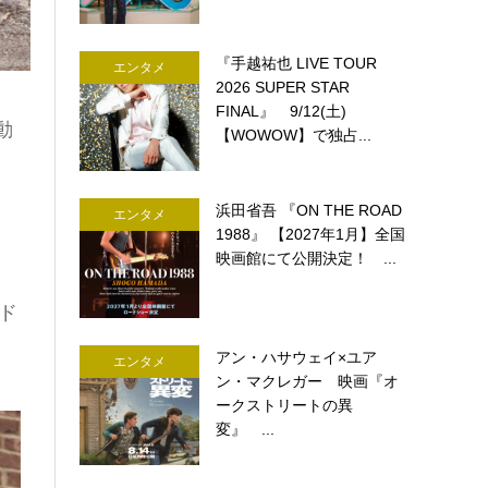
『手越祐也 LIVE TOUR
エンタメ
2026 SUPER STAR
FINAL』 9/12(土)
動
【WOWOW】で独占...
浜田省吾 『ON THE ROAD
エンタメ
1988』 【2027年1月】全国
映画館にて公開決定！ ...
ンド
アン・ハサウェイ×ユア
エンタメ
ン・マクレガー 映画『オ
ークストリートの異
変』 ...