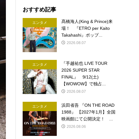
おすすめ記事
髙橋海人(King & Prince)来
エンタメ
場！ 『ETRO per Kaito
Takahashi』ポップ...
2026.08.07
『手越祐也 LIVE TOUR
エンタメ
2026 SUPER STAR
FINAL』 9/12(土)
【WOWOW】で独占...
2026.08.07
浜田省吾 『ON THE ROAD
エンタメ
1988』 【2027年1月】全国
映画館にて公開決定！ ...
2026.08.06