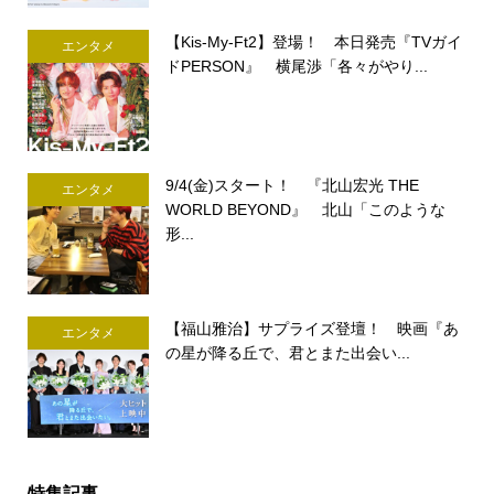
【Kis-My-Ft2】登場！ 本日発売『TVガイ
エンタメ
ドPERSON』 横尾渉「各々がやり...
9/4(金)スタート！ 『北山宏光 THE
エンタメ
WORLD BEYOND』 北山「このような
形...
【福山雅治】サプライズ登壇！ 映画『あ
エンタメ
の星が降る丘で、君とまた出会い...
特集記事