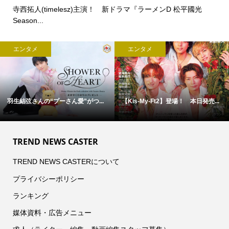
寺西拓人(timelesz)主演！ 新ドラマ『ラーメンD 松平國光
Season...
エンタメ
エンタメ
場！ 本日発売...
9/4(金)スタート！ 『北山宏光 T...
【福山雅治】サプライ
TREND NEWS CASTER
TREND NEWS CASTERについて
プライバシーポリシー
ランキング
媒体資料・広告メニュー