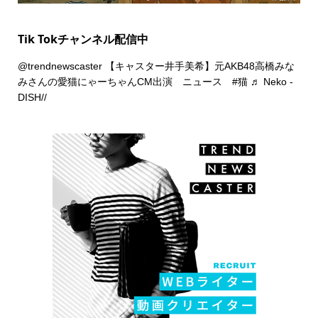
Tik Tokチャンネル配信中
@trendnewscaster
【キャスター井手美希】元AKB48高橋みな
みさんの愛猫にゃーちゃんCM出演 ニュース
#猫
♬ Neko -
DISH//