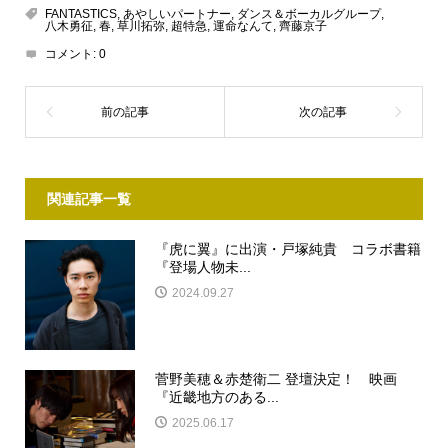
FANTASTICS
,
あやしいパートナー
,
ダンス＆ボーカルグループ
,
八木勇征
,
春
,
草川拓弥
,
超特急
,
運命なんて
,
齊藤京子
コメント:
0
関連記事一覧
『虎に翼』に出演・戸塚純貴 コラボ書籍
『登場人物未...
2024.09.27
菅野美穂＆赤楚衛二 登壇決定！ 映画
『近畿地方のある...
2025.06.17