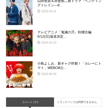
山田裕貴＆赤楚衛二新ドラマ『ペンディン
グトレイン―8...
2023.03.31
テレビアニメ「鬼滅の刃」柱稽古編
5/12(日)放送決定...
2024.03.10
小島よしお、新ギャグ炸裂！「カレーにト
マト」WEBCM公...
2025.04.30
コメント ( 0 )
トラックバックは利用できません。