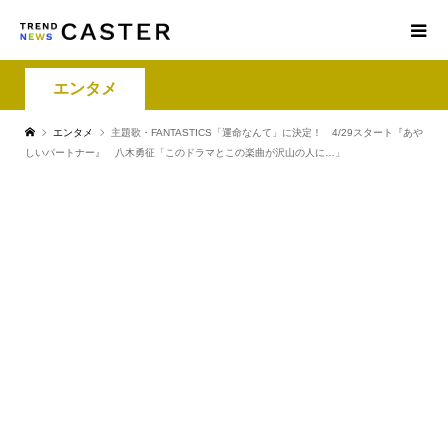
エンタメ
エンタメ
主題歌・FANTASTICS「運命なんて」に決定！ 4/29スタート『あや
しいパートナー』 八木勇征「このドラマとこの楽曲が沢山の人に…」