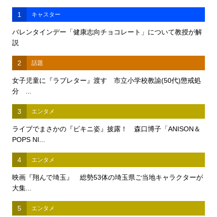
1
キャスター
バレンタインデー「健康志向チョコレート」について教授が解
説
2
話題
女子児童に『ラブレター』渡す 市立小学校教諭(50代)懲戒処
分 ...
3
エンタメ
ライブでまさかの『ビキニ姿』披露！ 森口博子「ANISON＆
POPS NI...
4
エンタメ
映画『翔んで埼玉』 総勢53体の埼玉県ご当地キャラクターが
大集...
5
エンタメ