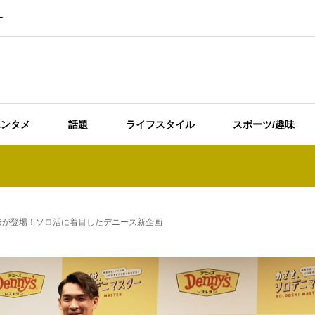
ー
エンタメ
話題
ライフスタイル
スポーツ/趣味
奈が登場！ソロ活に着目したデニーズ新企画