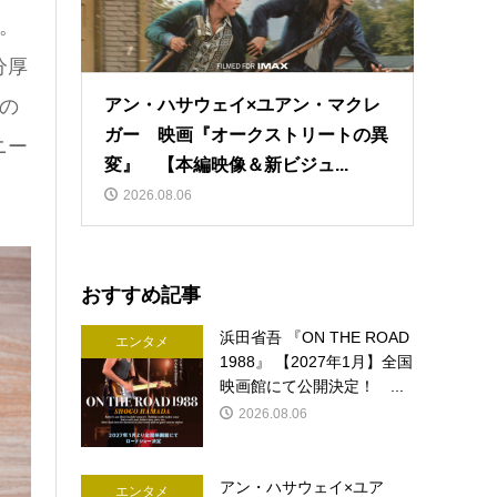
。
分厚
の
アン・ハサウェイ×ユアン・マクレ
ガー 映画『オークストリートの異
ニー
変』 【本編映像＆新ビジュ...
2026.08.06
おすすめ記事
浜田省吾 『ON THE ROAD
エンタメ
1988』 【2027年1月】全国
映画館にて公開決定！ ...
2026.08.06
アン・ハサウェイ×ユア
エンタメ