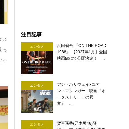
注目記事
ウス
浜田省吾 『ON THE ROAD
エンタメ
返っ
1988』 【2027年1月】全国
映画館にて公開決定！ ...
なっ
アン・ハサウェイ×ユア
エンタメ
ン・マクレガー 映画『オ
ークストリートの異
変』 ...
賀喜遥香(乃木坂46)登
エンタメ