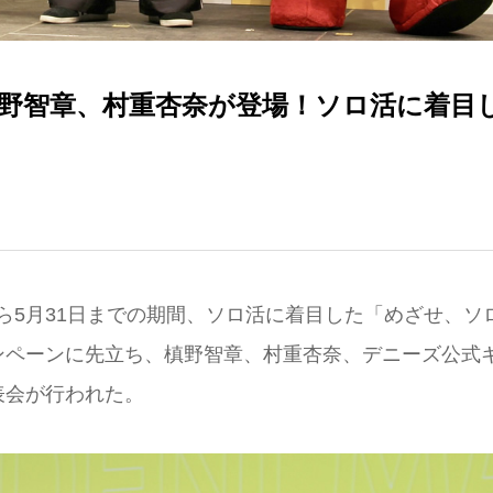
野智章、村重杏奈が登場！ソロ活に着目
日から5月31日までの期間、ソロ活に着目した「めざせ、ソ
ンペーンに先立ち、槙野智章、村重杏奈、デニーズ公式
表会が行われた。