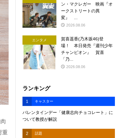
ン・マクレガー 映画『オ
ークストリートの異
変』 ...
2026.08.06
賀喜遥香(乃木坂46)登
エンタメ
場！ 本日発売『週刊少年
チャンピオン』 賀喜
「乃...
2026.08.06
ランキング
1
キャスター
バレンタインデー「健康志向チョコレート」に
ついて教授が解説
「肉
村重
2
話題