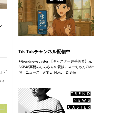
し
Tik Tokチャンネル配信中
@trendnewscaster
【キャスター井手美希】元
AKB48高橋みなみさんの愛猫にゃーちゃんCM出
ロデ
演 ニュース
#猫
♬ Neko - DISH//
キャ