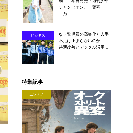
場！ 本日発売『週刊少年
チャンピオン』 賀喜
「乃...
なぜ警備員の高齢化と人手
ビジネス
不足は止まらないのか――
待遇改善とデジタル活用...
特集記事
エンタメ