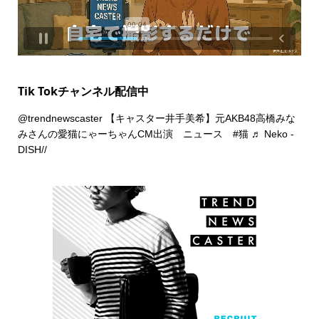
Tik Tokチャンネル配信中
@trendnewscaster
【キャスター井手美希】元AKB48高橋みな
みさんの愛猫にゃーちゃんCM出演 ニュース
#猫
♬ Neko -
DISH//