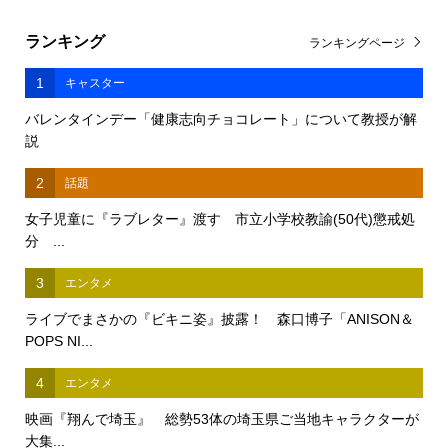
ランキング
ランキングページ
1
キャスター
バレンタインデー「健康志向チョコレート」について教授が解
説
2
話題
女子児童に『ラブレター』渡す 市立小学校教諭(50代)懲戒処
分 ...
3
エンタメ
ライブでまさかの『ビキニ姿』披露！ 森口博子「ANISON＆
POPS NI...
4
エンタメ
映画『翔んで埼玉』 総勢53体の埼玉県ご当地キャラクターが
大集...