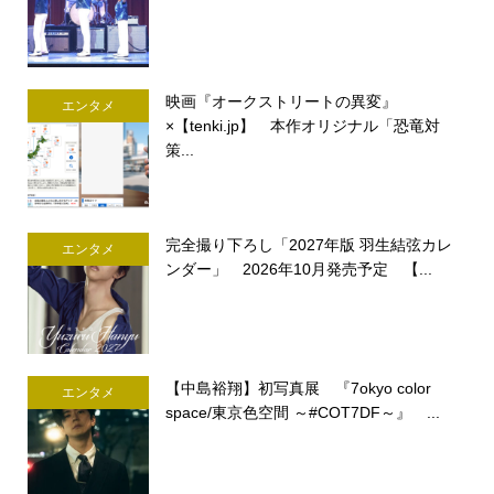
映画『オークストリートの異変』
エンタメ
×【tenki.jp】 本作オリジナル「恐竜対
策...
完全撮り下ろし「2027年版 羽生結弦カレ
エンタメ
ンダー」 2026年10月発売予定 【...
【中島裕翔】初写真展 『7okyo color
エンタメ
space/東京色空間 ～#COT7DF～』 ...