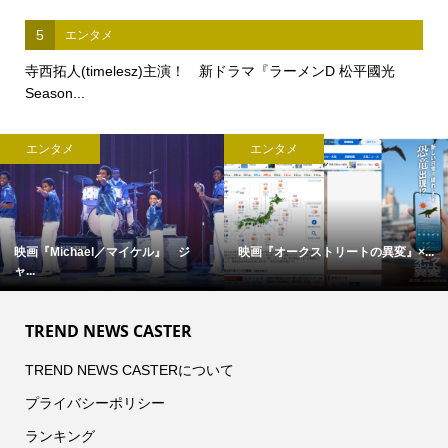
5
エンタメ
寺西拓人(timelesz)主演！ 新ドラマ『ラーメンD 松平國光
Season...
エンタメ
エンタメ
..
完全撮り下ろし「2027年版 羽生結...
【中島裕翔】初写真展 『7okyo
c...
TREND NEWS CASTER
TREND NEWS CASTERについて
プライバシーポリシー
ランキング