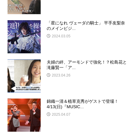
「星になれ ヴェーダの騎士」 平手友梨奈
のメインビジ...
2024.03.05
夫婦の絆、アーモンドで強化！？松島花と
滝藤賢一「ア...
2023.04.26
錦織一清＆植草克秀がゲストで登場！
4/13(日)『MUSIC...
2025.04.07