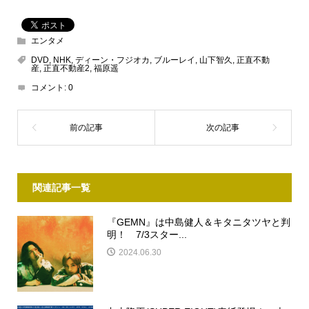
エンタメ
DVD
,
NHK
,
ディーン・フジオカ
,
ブルーレイ
,
山下智久
,
正直不動
産
,
正直不動産2
,
福原遥
コメント:
0
関連記事一覧
『GEMN』は中島健人＆キタニタツヤと判
明！ 7/3スター...
2024.06.30