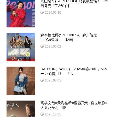
丸山隆平(SUPER EIGHT)表紙登場！ 本
日発売『TVガイド...
2025.01.10
森本慎太郎(SixTONES)、森川智之、
LiLiCo登壇！ 映画...
2025.06.02
DAHYUN(TWICE) 2025年春のキャンペ
ーンで着用！ 『ス...
2025.03.05
高橋文哉×天海祐希×齋藤飛鳥×宮世琉弥×
大沢たかお 映...
2025.12.05