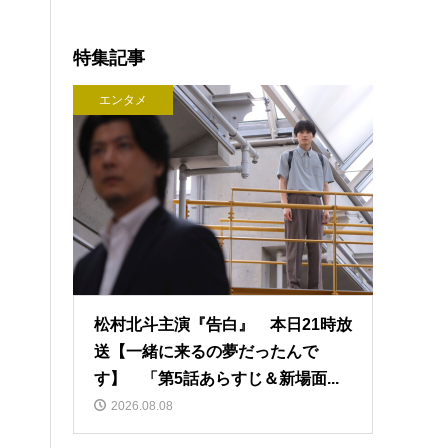
特集記事
エンタメ
松村北斗主演『告白』 本日21時放
送【一緒に来るの夢だったんで
す】 「第5話あらすじ＆新場面...
2026.08.08