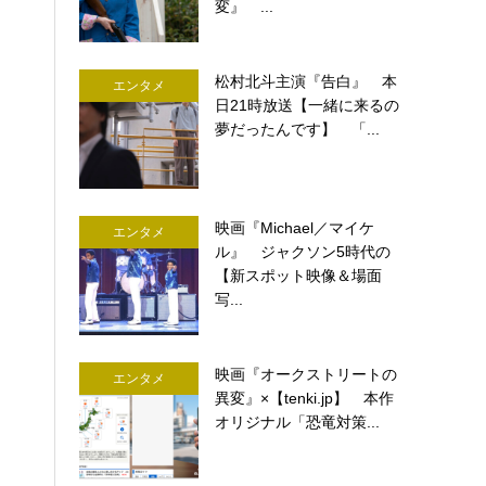
変』 ...
松村北斗主演『告白』 本
エンタメ
日21時放送【一緒に来るの
夢だったんです】 「...
映画『Michael／マイケ
エンタメ
ル』 ジャクソン5時代の
【新スポット映像＆場面
写...
映画『オークストリートの
エンタメ
異変』×【tenki.jp】 本作
オリジナル「恐竜対策...