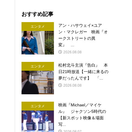
おすすめ記事
アン・ハサウェイ×ユア
エンタメ
ン・マクレガー 映画『オ
ークストリートの異
変』 ...
2026.08.08
松村北斗主演『告白』 本
エンタメ
日21時放送【一緒に来るの
夢だったんです】 「...
2026.08.08
映画『Michael／マイケ
エンタメ
ル』 ジャクソン5時代の
【新スポット映像＆場面
写...
2026.08.07