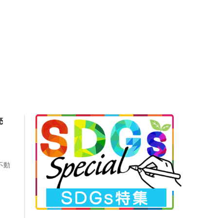
売
・
不動