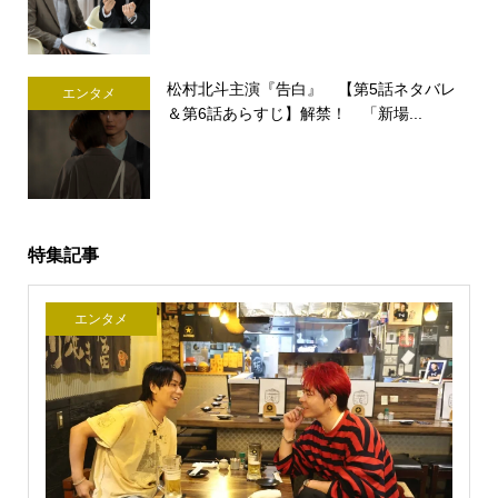
松村北斗主演『告白』 【第5話ネタバレ
エンタメ
＆第6話あらすじ】解禁！ 「新場...
特集記事
エンタメ