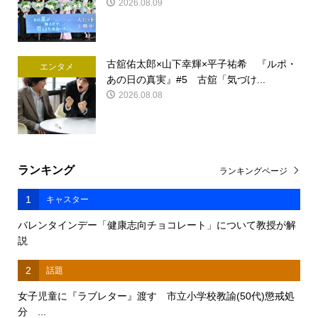
2026.08.09
古舘佑太郎×山下幸輝×平子祐希 『ルポ・
エンタメ
あの日の真実』#5 古舘「気づけ...
2026.08.08
ランキング
ランキングページ
1
キャスター
バレンタインデー「健康志向チョコレート」について教授が解
説
2
話題
女子児童に『ラブレター』渡す 市立小学校教諭(50代)懲戒処
分 ...