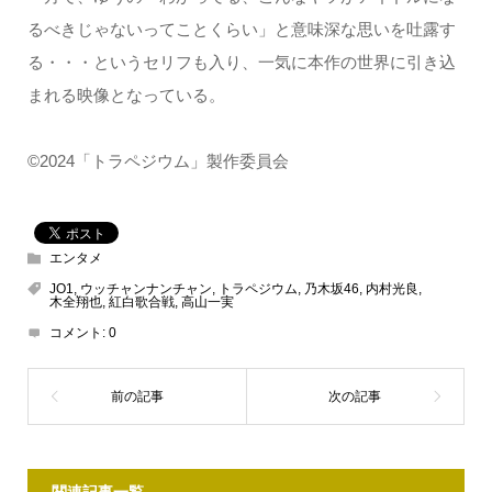
るべきじゃないってことくらい」と意味深な思いを吐露す
る・・・というセリフも入り、一気に本作の世界に引き込
まれる映像となっている。
©2024「トラペジウム」製作委員会
エンタメ
JO1
,
ウッチャンナンチャン
,
トラペジウム
,
乃木坂46
,
内村光良
,
木全翔也
,
紅白歌合戦
,
高山一実
コメント:
0
関連記事一覧