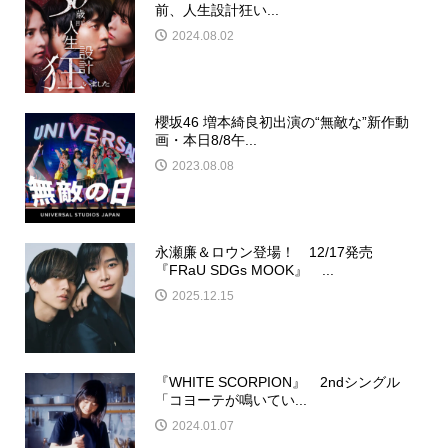
前、人生設計狂い...
2024.08.02
櫻坂46 増本綺良初出演の“無敵な”新作動
画・本日8/8午...
2023.08.08
永瀬廉＆ロウン登場！ 12/17発売
『FRaU SDGs MOOK』 ...
2025.12.15
『WHITE SCORPION』 2ndシングル
「コヨーテが鳴いてい...
2024.01.07