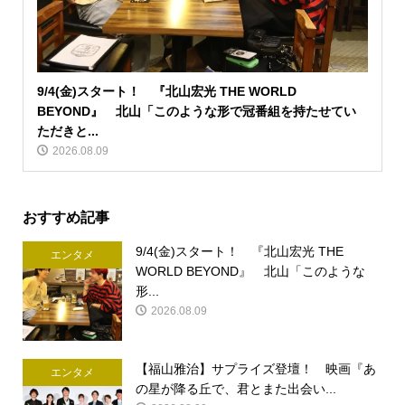
9/4(金)スタート！ 『北山宏光 THE WORLD
BEYOND』 北山「このような形で冠番組を持たせてい
ただきと...
2026.08.09
おすすめ記事
9/4(金)スタート！ 『北山宏光 THE
エンタメ
WORLD BEYOND』 北山「このような
形...
2026.08.09
【福山雅治】サプライズ登壇！ 映画『あ
エンタメ
の星が降る丘で、君とまた出会い...