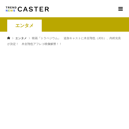
エンタメ
エンタメ
映画『トラペジウム』 追加キャストに木全翔也（JO1）、内村光良
が決定！ 木全翔也アフレコ映像解禁！！