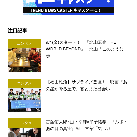
注目記事
9/4(金)スタート！ 『北山宏光 THE
エンタメ
WORLD BEYOND』 北山「このような
形...
【福山雅治】サプライズ登壇！ 映画『あ
エンタメ
の星が降る丘で、君とまた出会い...
古舘佑太郎×山下幸輝×平子祐希 『ルポ・
エンタメ
あの日の真実』#5 古舘「気づけ...