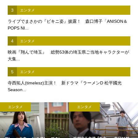
3
エンタメ
ライブでまさかの『ビキニ姿』披露！ 森口博子「ANISON＆
POPS NI...
4
エンタメ
映画『翔んで埼玉』 総勢53体の埼玉県ご当地キャラクターが
大集...
5
エンタメ
寺西拓人(timelesz)主演！ 新ドラマ『ラーメンD 松平國光
Season...
エンタメ
エンタメ