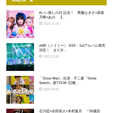
#いい推しの日 記念！ 齊藤なぎさ×原菜
乃華×あの 【...
2024.11.04
≠ME（ノイミー） 3/20・1stアルバム発売
決定！ また3/...
2023.12.30
「Snow Man」出演 不二家『Smile
Switch』新TVCM【2種...
2025.09.05
石川恋×永田崇人×木村葉月 『30歳目