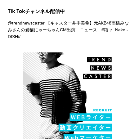
Tik Tokチャンネル配信中
@trendnewscaster
【キャスター井手美希】元AKB48高橋みな
みさんの愛猫にゃーちゃんCM出演 ニュース
#猫
♬ Neko -
DISH//