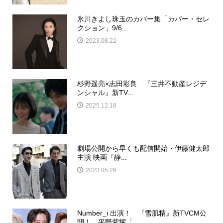
氷川きよし珠玉のカバー集「カバー・セレ
クション」9/6...
2023.08.22
杉野遥亮×志⽥彩良 『三井不動産レジデ
ンシャル』新TV...
2025.12.18
劇場公開から早くも配信開始・伊藤健太郎
主演 映画『静...
2023.05.26
Number_i 出演！ 『雪肌精』新TVCM公
開！ 平野紫耀「...