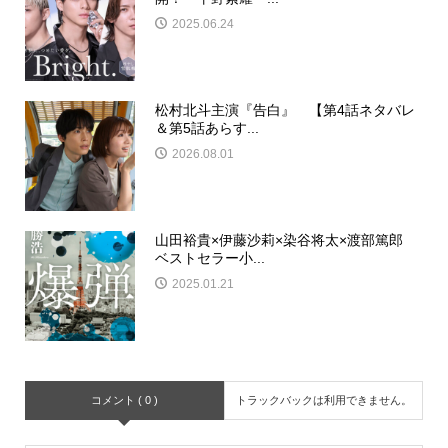
2025.06.24
松村北斗主演『告白』 【第4話ネタバレ
＆第5話あらす...
2026.08.01
山田裕貴×伊藤沙莉×染谷将太×渡部篤郎
ベストセラー小...
2025.01.21
コメント ( 0 )
トラックバックは利用できません。