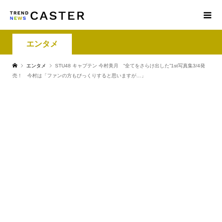
エンタメ
エンタメ
STU48 キャプテン 今村美月 “全てをさらけ出した”1st写真集3/4発
売！ 今村は「ファンの方もびっくりすると思いますが…」