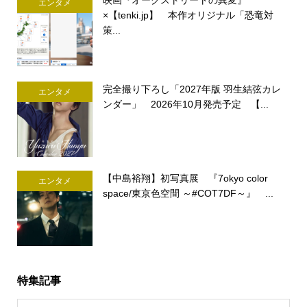
映画『オークストリートの異変』
エンタメ
×【tenki.jp】 本作オリジナル「恐竜対
策...
完全撮り下ろし「2027年版 羽生結弦カレ
エンタメ
ンダー」 2026年10月発売予定 【...
【中島裕翔】初写真展 『7okyo color
エンタメ
space/東京色空間 ～#COT7DF～』 ...
特集記事