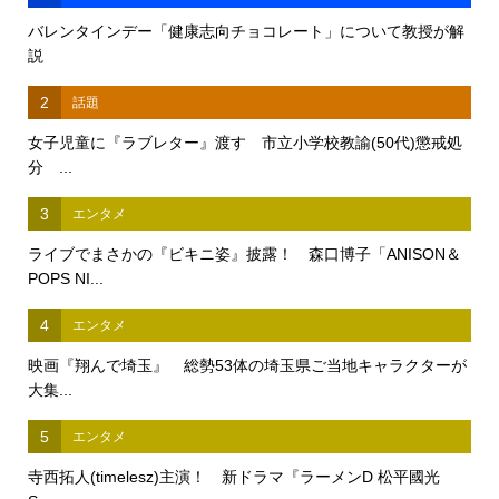
バレンタインデー「健康志向チョコレート」について教授が解
説
2
話題
女子児童に『ラブレター』渡す 市立小学校教諭(50代)懲戒処
分 ...
3
エンタメ
ライブでまさかの『ビキニ姿』披露！ 森口博子「ANISON＆
POPS NI...
4
エンタメ
映画『翔んで埼玉』 総勢53体の埼玉県ご当地キャラクターが
大集...
5
エンタメ
寺西拓人(timelesz)主演！ 新ドラマ『ラーメンD 松平國光