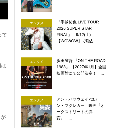
『手越祐也 LIVE TOUR
エンタメ
2026 SUPER STAR
って
FINAL』 9/12(土)
【WOWOW】で独占...
浜田省吾 『ON THE ROAD
エンタメ
回は
1988』 【2027年1月】全国
映画館にて公開決定！ ...
アン・ハサウェイ×ユア
エンタメ
ン・マクレガー 映画『オ
ークストリートの異
朝が
変』 ...