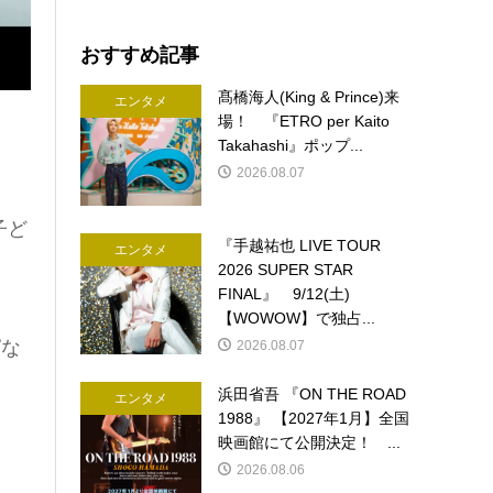
おすすめ記事
髙橋海人(King & Prince)来
エンタメ
場！ 『ETRO per Kaito
Takahashi』ポップ...
2026.08.07
子ど
『手越祐也 LIVE TOUR
エンタメ
2026 SUPER STAR
FINAL』 9/12(土)
【WOWOW】で独占...
ぱな
2026.08.07
浜田省吾 『ON THE ROAD
エンタメ
1988』 【2027年1月】全国
映画館にて公開決定！ ...
2026.08.06