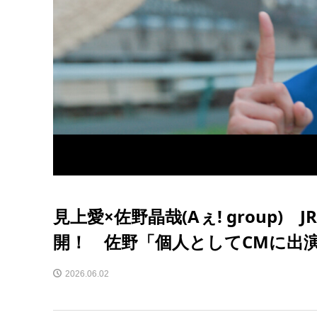
見上愛×佐野晶哉(Aぇ! group)
開！ 佐野「個人としてCMに出
2026.06.02