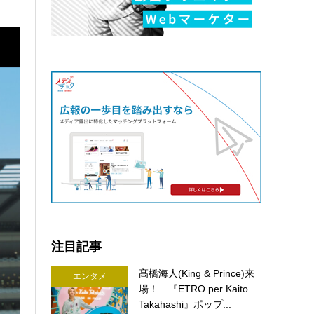
注目記事
髙橋海人(King & Prince)来
エンタメ
場！ 『ETRO per Kaito
Takahashi』ポップ...