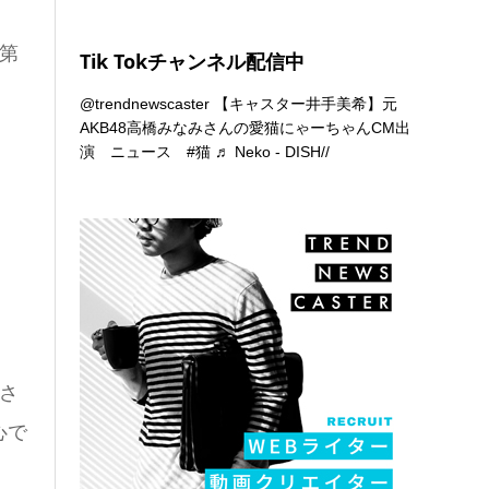
ン第
Tik Tokチャンネル配信中
@trendnewscaster
【キャスター井手美希】元
AKB48高橋みなみさんの愛猫にゃーちゃんCM出
演 ニュース
#猫
♬ Neko - DISH//
さ
心で