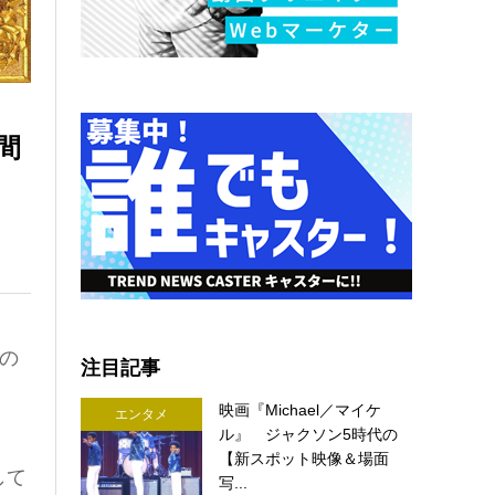
間
』の
注目記事
映画『Michael／マイケ
エンタメ
ル』 ジャクソン5時代の
【新スポット映像＆場面
して
写...