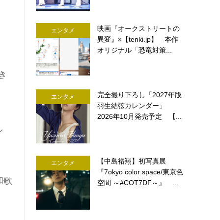
映画『オークストリートの
エンタメ
異変』×【tenki.jp】 本作
オリジナル「恐竜対策...
き
完全撮り下ろし「2027年版
エンタメ
羽生結弦カレンダー」
2026年10月発売予定 【...
し
【中島裕翔】初写真展
エンタメ
『7okyo color space/東京色
和歌
空間 ～#COT7DF～』 ...