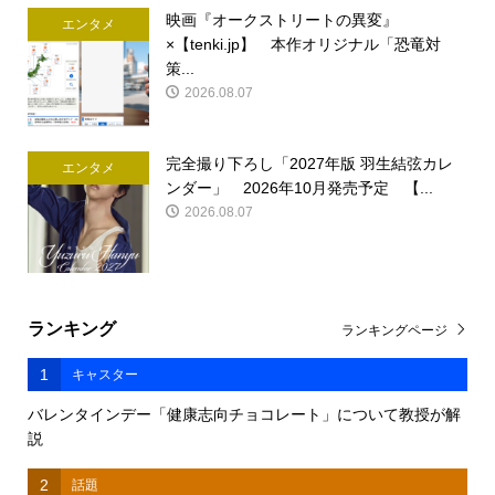
映画『オークストリートの異変』
エンタメ
×【tenki.jp】 本作オリジナル「恐竜対
策...
2026.08.07
完全撮り下ろし「2027年版 羽生結弦カレ
エンタメ
ンダー」 2026年10月発売予定 【...
2026.08.07
ランキング
ランキングページ
1
キャスター
バレンタインデー「健康志向チョコレート」について教授が解
説
2
話題