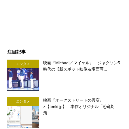
注目記事
映画『Michael／マイケル』 ジャクソン5
エンタメ
時代の【新スポット映像＆場面写...
映画『オークストリートの異変』
エンタメ
×【tenki.jp】 本作オリジナル「恐竜対
策...