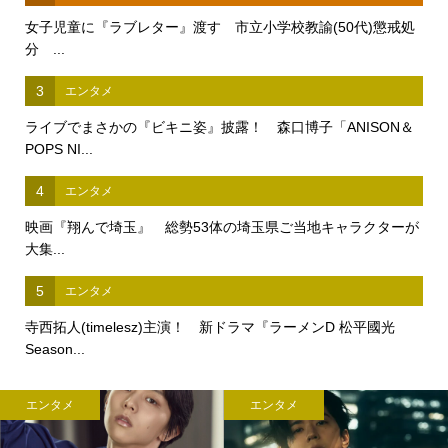
女子児童に『ラブレター』渡す 市立小学校教諭(50代)懲戒処
分 ...
3
エンタメ
ライブでまさかの『ビキニ姿』披露！ 森口博子「ANISON＆
POPS NI...
4
エンタメ
映画『翔んで埼玉』 総勢53体の埼玉県ご当地キャラクターが
大集...
5
エンタメ
寺西拓人(timelesz)主演！ 新ドラマ『ラーメンD 松平國光
Season...
エンタメ
エンタメ