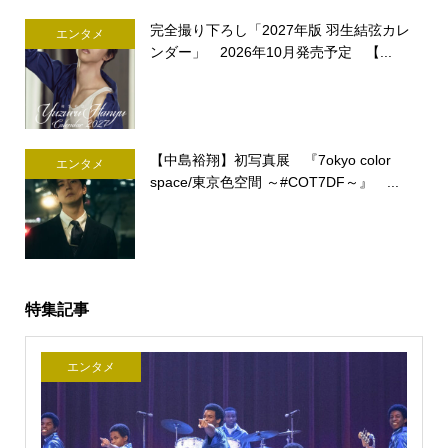
完全撮り下ろし「2027年版 羽生結弦カレ
エンタメ
ンダー」 2026年10月発売予定 【...
【中島裕翔】初写真展 『7okyo color
エンタメ
space/東京色空間 ～#COT7DF～』 ...
特集記事
エンタメ