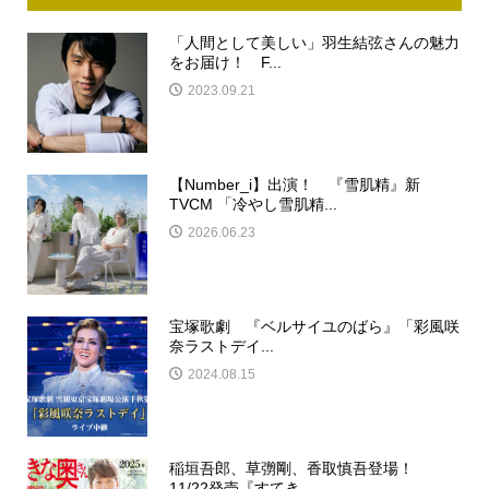
「人間として美しい」羽生結弦さんの魅力
をお届け！ F...
2023.09.21
【Number_i】出演！ 『雪肌精』新
TVCM 「冷やし雪肌精...
2026.06.23
宝塚歌劇 『ベルサイユのばら』「彩風咲
奈ラストデイ...
2024.08.15
稲垣吾郎、草彅剛、香取慎吾登場！
11/22発売『すてき...