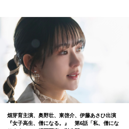
畑芽育主演、奥野壮、東啓介、伊藤あさひ出演
『女子高生、僧になる。』 第6話「私、僧にな