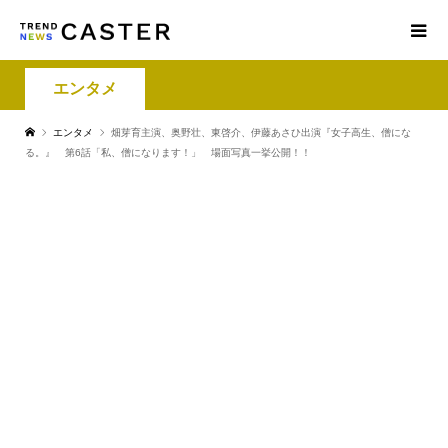
エンタメ
エンタメ
畑芽育主演、奥野壮、東啓介、伊藤あさひ出演『女子高生、僧にな
る。』 第6話「私、僧になります！」 場面写真一挙公開！！