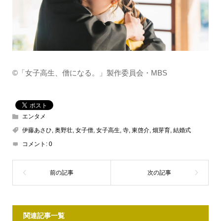
©「女子高生、僧になる。」製作委員会・MBS
エンタメ
伊藤あさひ
,
奥野壮
,
女子僧
,
女子高生
,
寺
,
東啓介
,
畑芽育
,
結婚式
コメント:
0
関連記事一覧