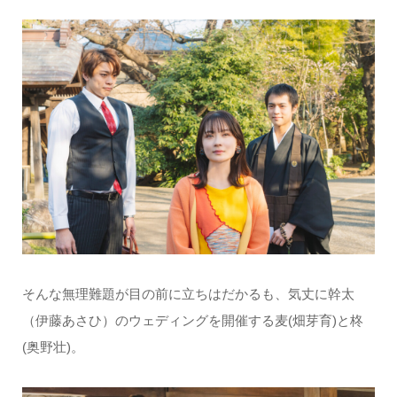
そんな無理難題が目の前に立ちはだかるも、気丈に幹太
（伊藤あさひ）のウェディングを開催する麦(畑芽育)と柊
(奥野壮)。