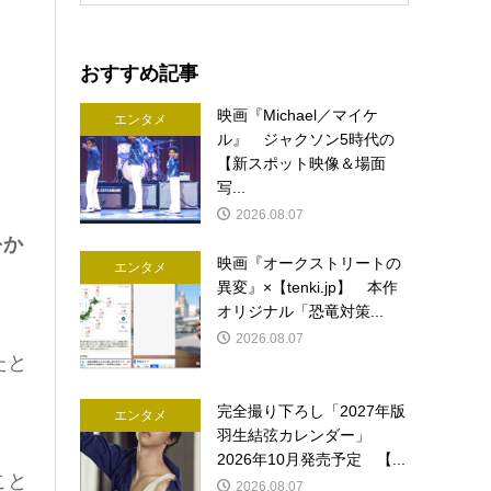
おすすめ記事
映画『Michael／マイケ
エンタメ
ル』 ジャクソン5時代の
【新スポット映像＆場面
写...
2026.08.07
をか
映画『オークストリートの
エンタメ
異変』×【tenki.jp】 本作
オリジナル「恐竜対策...
2026.08.07
たと
完全撮り下ろし「2027年版
エンタメ
羽生結弦カレンダー」
2026年10月発売予定 【...
こと
2026.08.07