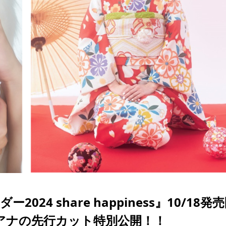
4 share happiness』10/18発
アナの先行カット特別公開！！