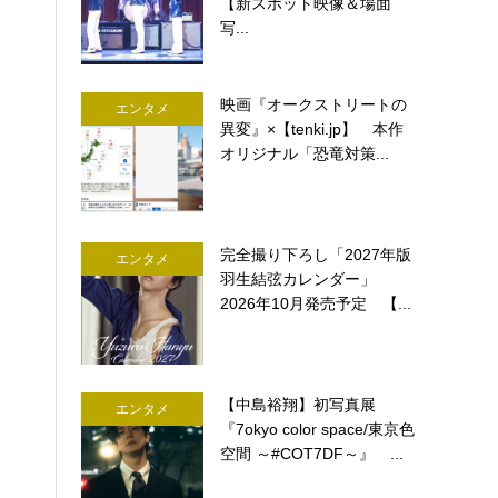
【新スポット映像＆場面
写...
映画『オークストリートの
エンタメ
異変』×【tenki.jp】 本作
オリジナル「恐竜対策...
完全撮り下ろし「2027年版
エンタメ
羽生結弦カレンダー」
2026年10月発売予定 【...
【中島裕翔】初写真展
エンタメ
『7okyo color space/東京色
空間 ～#COT7DF～』 ...