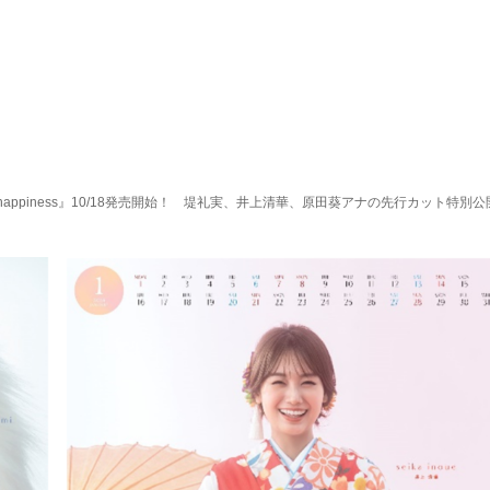
 happiness』10/18発売開始！ 堤礼実、井上清華、原田葵アナの先行カット特別