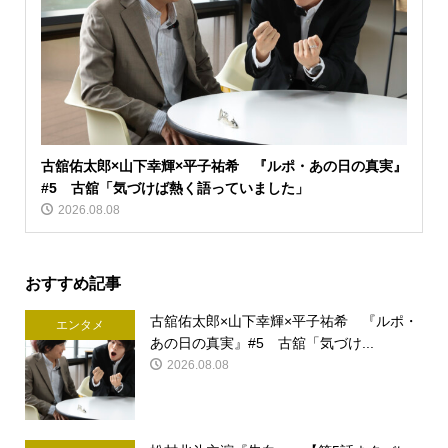
古舘佑太郎×山下幸輝×平子祐希 『ルポ・あの日の真実』
#5 古舘「気づけば熱く語っていました」
2026.08.08
おすすめ記事
古舘佑太郎×山下幸輝×平子祐希 『ルポ・
エンタメ
あの日の真実』#5 古舘「気づけ...
2026.08.08