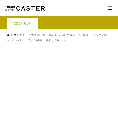
エンタメ
エンタメ
北村匠海出演・Nikon新TVCM「できるって、無限。」オンエア開
始 インタビューでは「教師役に挑戦してみたい」