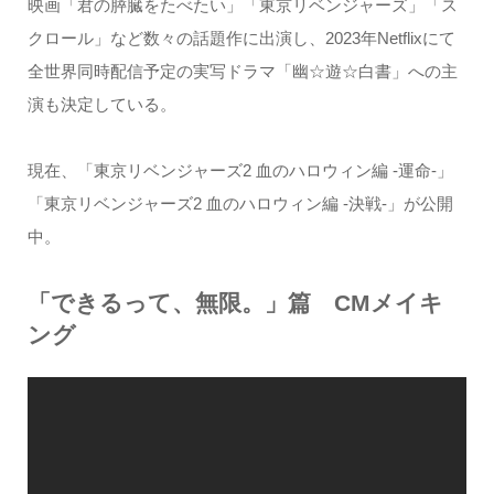
映画「君の膵臓をたべたい」「東京リベンジャーズ」「ス
クロール」など数々の話題作に出演し、2023年Netflixにて
全世界同時配信予定の実写ドラマ「幽☆遊☆白書」への主
演も決定している。
現在、「東京リベンジャーズ2 血のハロウィン編 -運命-」
「東京リベンジャーズ2 血のハロウィン編 -決戦-」が公開
中。
「できるって、無限。」篇 CMメイキ
ング