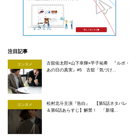
注目記事
古舘佑太郎×山下幸輝×平子祐希 『ルポ・
エンタメ
あの日の真実』#5 古舘「気づけ...
松村北斗主演『告白』 【第5話ネタバレ
エンタメ
＆第6話あらすじ】解禁！ 「新場...