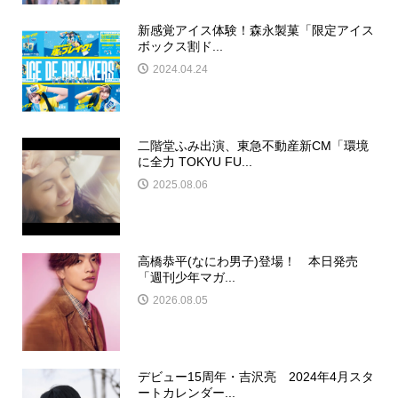
新感覚アイス体験！森永製菓「限定アイス
ボックス割ド...
2024.04.24
二階堂ふみ出演、東急不動産新CM「環境
に全力 TOKYU FU...
2025.08.06
高橋恭平(なにわ男子)登場！ 本日発売
「週刊少年マガ...
2026.08.05
デビュー15周年・吉沢亮 2024年4月スタ
ートカレンダー...