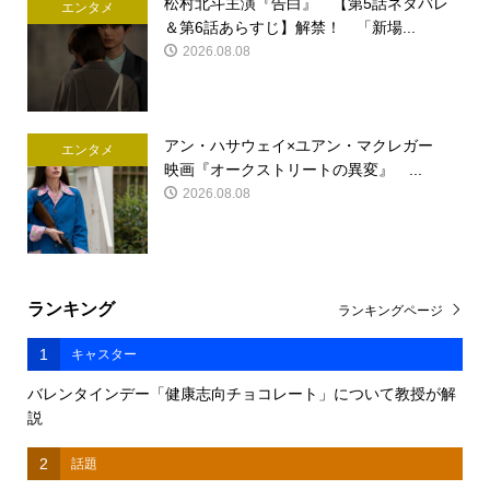
松村北斗主演『告白』 【第5話ネタバレ
エンタメ
＆第6話あらすじ】解禁！ 「新場...
2026.08.08
アン・ハサウェイ×ユアン・マクレガー
エンタメ
映画『オークストリートの異変』 ...
2026.08.08
ランキング
ランキングページ
1
キャスター
バレンタインデー「健康志向チョコレート」について教授が解
説
2
話題