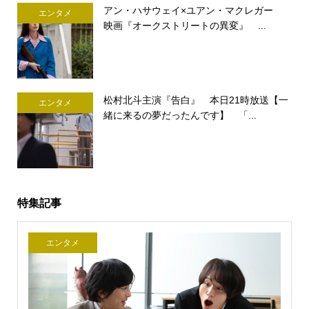
アン・ハサウェイ×ユアン・マクレガー
エンタメ
映画『オークストリートの異変』 ...
松村北斗主演『告白』 本日21時放送【一
エンタメ
緒に来るの夢だったんです】 「...
特集記事
エンタメ