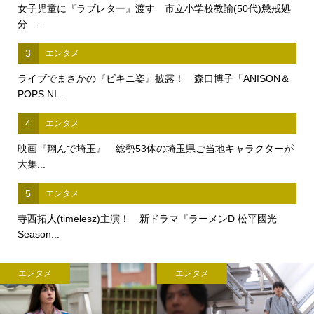
女子児童に『ラブレター』渡す 市立小学校教諭(50代)懲戒処
分 ...
3
エンタメ
ライブでまさかの『ビキニ姿』披露！ 森口博子「ANISON＆
POPS NI...
4
エンタメ
映画『翔んで埼玉』 総勢53体の埼玉県ご当地キャラクターが
大集...
5
エンタメ
寺西拓人(timelesz)主演！ 新ドラマ『ラーメンD 松平國光
Season...
エンタメ
エンタメ