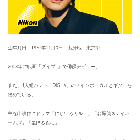
生年月日：1997年11月3日 出身地：東京都
2008年に映画「ダイブ!!」で俳優デビュー。
また、4人組バンド「DISH//」のメインボーカルとギターを
務めている。
主な出演作にドラマ「にじいろカルテ」「名探偵ステイホ
ームズ」「星降る夜に」。