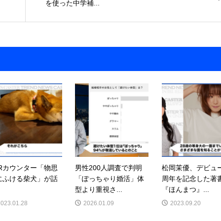
を使った中学補...
ARカウンター「物思
男性200人調査で判明
松岡茉優、デビュー
にふける柴犬」が話
「ぽっちゃり婚活」体
周年を記念した著
型より重視さ...
『ほんまつ』...
2023.01.28
2026.01.09
2023.09.20