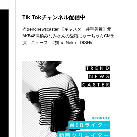
Tik Tokチャンネル配信中
@trendnewscaster
【キャスター井手美希】元
AKB48高橋みなみさんの愛猫にゃーちゃんCM出
演 ニュース
#猫
♬ Neko - DISH//