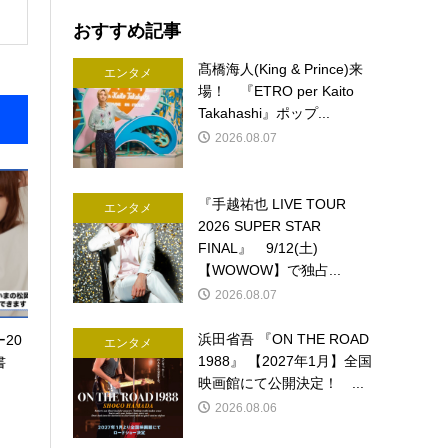
おすすめ記事
髙橋海人(King & Prince)来
エンタメ
場！ 『ETRO per Kaito
Takahashi』ポップ...
2026.08.07
『手越祐也 LIVE TOUR
エンタメ
2026 SUPER STAR
FINAL』 9/12(土)
【WOWOW】で独占...
2026.08.07
浜田省吾 『ON THE ROAD
20
エンタメ
1988』 【2027年1月】全国
書
映画館にて公開決定！ ...
2026.08.06