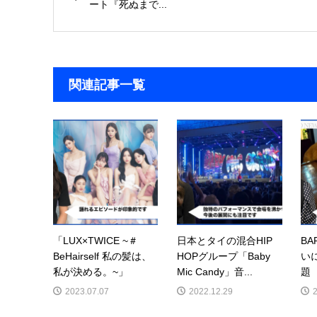
ート『死ぬまで...
関連記事一覧
「LUX×TWICE ~＃
日本とタイの混合HIP
B
BeHairself 私の髪は、
HOPグループ「Baby
い
私が決める。~」
Mic Candy」音...
題
2023.07.07
2022.12.29