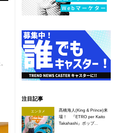
た。
注目記事
髙橋海人(King & Prince)来
エンタメ
場！ 『ETRO per Kaito
Takahashi』ポップ...