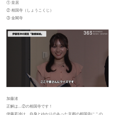
① 皇居
② 相国寺（しょうこくじ）
③ 金閣寺
加藤渚
正解は…②の相国寺です！
伊藤若冲は、自身とゆかりのあった京都の相国寺にこの