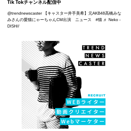
Tik Tokチャンネル配信中
@trendnewscaster
【キャスター井手美希】元AKB48高橋みな
みさんの愛猫にゃーちゃんCM出演 ニュース
#猫
♬ Neko -
DISH//