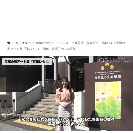
キャスター
休館前のラストチャンス！伊藤若冲・貴族文化・日本の美！至極の
花アート展『百花ひらく』開催 皇居三の丸尚蔵館