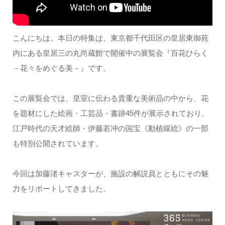
こんにちは。本日の特集は、東京都千代田区の皇居東御苑
内にある皇居三の丸尚蔵館で開催中の展覧会『百花ひらく
－花々をめぐる美－』です。
この展覧会では、皇室に伝わる貴重な美術品の中から、花
を題材にした絵画・工芸品・書跡45件が展示されており、
江戸時代の天才絵師・伊藤若冲の国宝《動植綵絵》の一部
も特別公開されています。
今回は加藤渚キャスターが、施設の解説員とともにその魅
力をリポートしてきました。