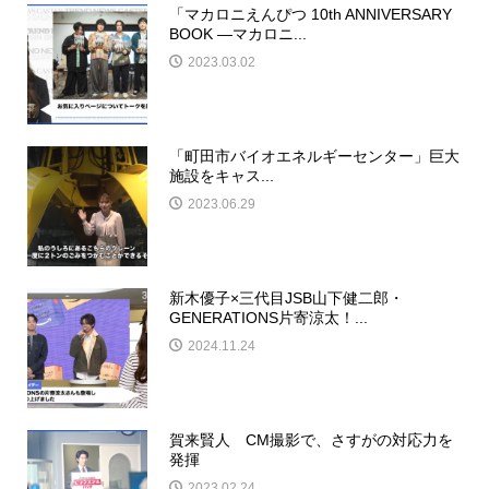
「マカロニえんぴつ 10th ANNIVERSARY
BOOK —マカロニ...
2023.03.02
「町田市バイオエネルギーセンター」巨大
施設をキャス...
2023.06.29
新木優子×三代目JSB山下健二郎・
GENERATIONS片寄涼太！...
2024.11.24
賀来賢人 CM撮影で、さすがの対応力を
発揮
2023.02.24