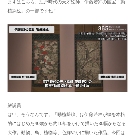
まずはこちら。江戸時代の天才絵師、伊藤若冲の国宝「動
植綵絵」の一部ですね！
解説員
はい、そうなんです。「動植綵絵」は伊藤若冲が絵を本格
的にはじめた40歳から約10年をかけて描いた30幅からなる
大作。動物、鳥、植物等、色鮮やかに描いた作品。今回は