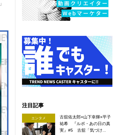
」
注目記事
古舘佑太郎×山下幸輝×平子
エンタメ
祐希 『ルポ・あの日の真
実』#5 古舘「気づけ...