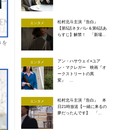
松村北斗主演『告白』
エンタメ
【第5話ネタバレ＆第6話あ
らすじ】解禁！ 「新場...
きを
アン・ハサウェイ×ユア
エンタメ
ン・マクレガー 映画『オ
ークストリートの異
変』 ...
松村北斗主演『告白』 本
エンタメ
日21時放送【一緒に来るの
夢だったんです】 「...