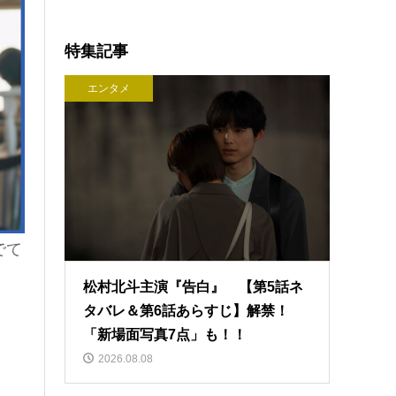
特集記事
エンタメ
でて
松村北斗主演『告白』 【第5話ネ
タバレ＆第6話あらすじ】解禁！
「新場面写真7点」も！！
2026.08.08