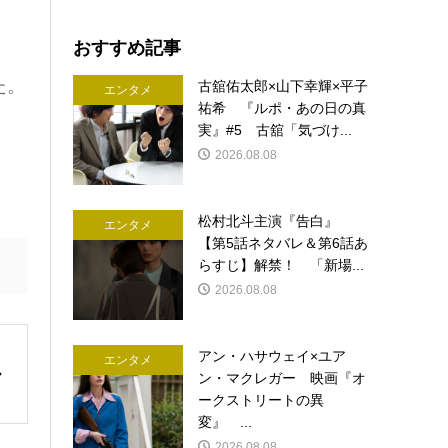
。
おすすめ記事
た。
古舘佑太郎×山下幸輝×平子
エンタメ
祐希 『ルポ・あの日の真
実』#5 古舘「気づけ...
2026.08.08
松村北斗主演『告白』
エンタメ
【第5話ネタバレ＆第6話あ
らすじ】解禁！ 「新場...
2026.08.08
アン・ハサウェイ×ユア
エンタメ
ン・マクレガー 映画『オ
ークストリートの異
変』 ...
2026.08.08