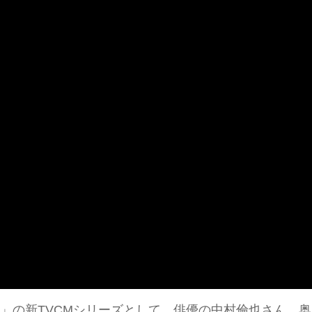
」の新TVCMシリーズとして、俳優の中村倫也さん、奥