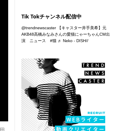
Tik Tokチャンネル配信中
@trendnewscaster
【キャスター井手美希】元
AKB48高橋みなみさんの愛猫にゃーちゃんCM出
演 ニュース
#猫
♬ Neko - DISH//
田