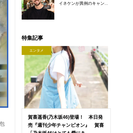
イネケンが異例のキャン...
特集記事
エンタメ
賀喜遥香(乃木坂46)登場！ 本日発
包
売『週刊少年チャンピオン』 賀喜