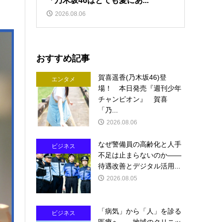
「乃木坂46はとても愛にあ...
2026.08.06
おすすめ記事
賀喜遥香(乃木坂46)登
エンタメ
場！ 本日発売『週刊少年
チャンピオン』 賀喜
「乃...
2026.08.06
なぜ警備員の高齢化と人手
ビジネス
不足は止まらないのか――
待遇改善とデジタル活用...
2026.08.05
「病気」から「人」を診る
ビジネス