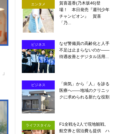
賀喜遥香(乃木坂46)登
エンタメ
場！ 本日発売『週刊少年
チャンピオン』 賀喜
「乃...
なぜ警備員の高齢化と人手
ビジネス
不足は止まらないのか――
待遇改善とデジタル活用...
！」
「病気」から「人」を診る
ビジネス
医療へ――地域のクリニッ
クに求められる新たな役割
F1全戦を2人で現地観戦、
ライフスタイル
航空券と宿泊費も提供 ハ