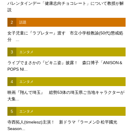
バレンタインデー「健康志向チョコレート」について教授が解
説
2
話題
女子児童に『ラブレター』渡す 市立小学校教諭(50代)懲戒処
分 ...
3
エンタメ
ライブでまさかの『ビキニ姿』披露！ 森口博子「ANISON＆
POPS NI...
4
エンタメ
映画『翔んで埼玉』 総勢53体の埼玉県ご当地キャラクターが
大集...
5
エンタメ
寺西拓人(timelesz)主演！ 新ドラマ『ラーメンD 松平國光
Season...