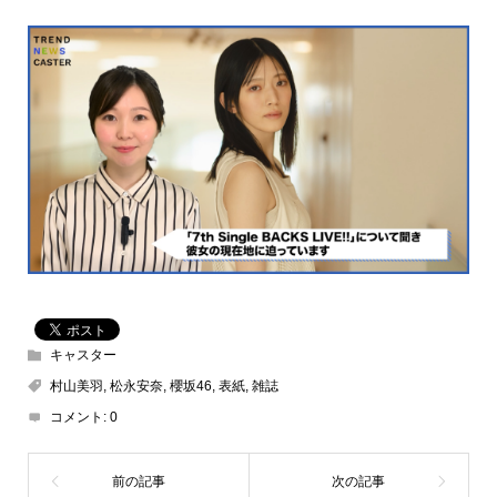
キャスター
村山美羽
,
松永安奈
,
櫻坂46
,
表紙
,
雑誌
コメント:
0