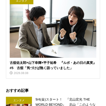
エンタメ
古舘佑太郎×山下幸輝×平子祐希 『ルポ・あの日の真実』
#5 古舘「気づけば熱く語っていました」
2026.08.08
おすすめ記事
9/4(金)スタート！ 『北山宏光 THE
エンタメ
WORLD BEYOND』 北山「このような