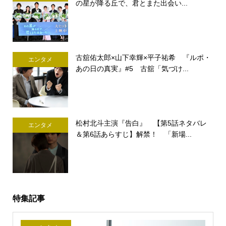
の星が降る丘で、君とまた出会い...
古舘佑太郎×山下幸輝×平子祐希 『ルポ・
エンタメ
あの日の真実』#5 古舘「気づけ...
松村北斗主演『告白』 【第5話ネタバレ
エンタメ
＆第6話あらすじ】解禁！ 「新場...
特集記事