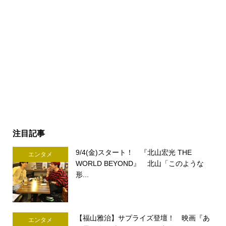
注目記事
9/4(金)スタート！ 『北山宏光 THE
エンタメ
WORLD BEYOND』 北山「このような
形...
【福山雅治】サプライズ登壇！ 映画『あ
エンタメ