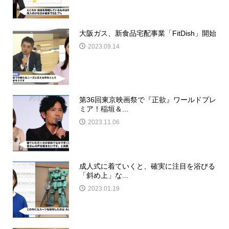
大阪ガス、新食品宅配事業「FitDish」開始
2023.09.14
第36回東京映画祭で『正欲』ワールドプレ
ミア！稲垣＆...
2023.11.06
成人式に着ていくと、確実に注目を浴びる
「斜め上」な...
2023.01.19