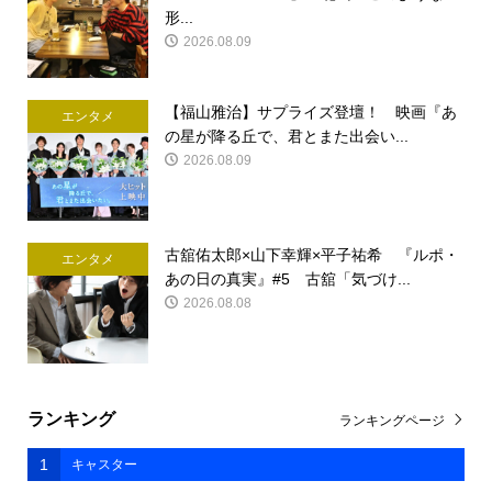
形...
2026.08.09
【福山雅治】サプライズ登壇！ 映画『あ
エンタメ
の星が降る丘で、君とまた出会い...
2026.08.09
古舘佑太郎×山下幸輝×平子祐希 『ルポ・
エンタメ
あの日の真実』#5 古舘「気づけ...
2026.08.08
ランキング
ランキングページ
1
キャスター