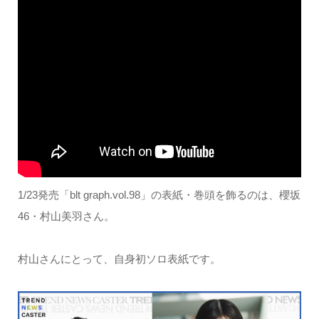
1/23発売「blt graph.vol.98」の表紙・巻頭を飾るのは、櫻坂
46・村山美羽さん。
村山さんにとって、自身初ソロ表紙です。