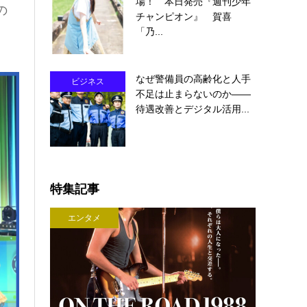
場！ 本日発売『週刊少年
の
チャンピオン』 賀喜
「乃...
なぜ警備員の高齢化と人手
ビジネス
不足は止まらないのか――
待遇改善とデジタル活用...
特集記事
エンタメ