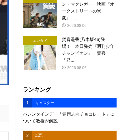
ン・マクレガー 映画『オ
ークストリートの異
変』 ...
2026.08.06
賀喜遥香(乃木坂46)登
エンタメ
場！ 本日発売『週刊少年
チャンピオン』 賀喜
「乃...
2026.08.06
ランキング
1
キャスター
バレンタインデー「健康志向チョコレート」に
ついて教授が解説
2
話題