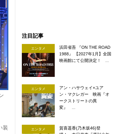
注目記事
浜田省吾 『ON THE ROAD
エンタメ
1988』 【2027年1月】全国
映画館にて公開決定！ ...
アン・ハサウェイ×ユア
エンタメ
ン・マクレガー 映画『オ
ン
ークストリートの異
変』 ...
い装
賀喜遥香(乃木坂46)登
エンタメ