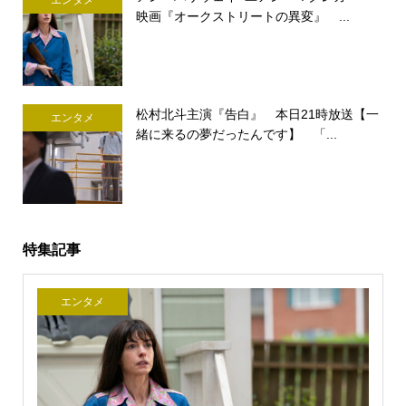
映画『オークストリートの異変』 ...
松村北斗主演『告白』 本日21時放送【一
エンタメ
緒に来るの夢だったんです】 「...
特集記事
エンタメ