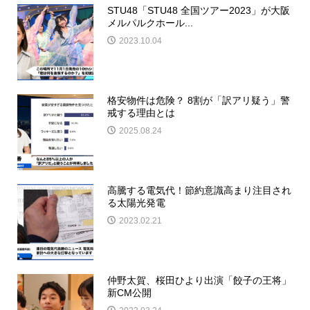
STU48「STU48 全国ツアー2023」が大阪
メルパルクホール...
2023.10.04
格安物件は危険？ 8割が「訳アリ疑う」警
戒する理由とは
2025.08.24
高騰する電気代！節約意識高まり注目され
る太陽光発電
2023.02.21
仲野太賀、桜田ひより出演「餃子の王将」
新CM公開