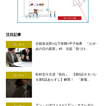
注目記事
古舘佑太郎×山下幸輝×平子祐希 『ルポ・
エンタメ
あの日の真実』#5 古舘「気づけ...
松村北斗主演『告白』 【第5話ネタバレ
エンタメ
＆第6話あらすじ】解禁！ 「新場...
アン・ハサウェイ×ユアン・マクレガー
エンタメ