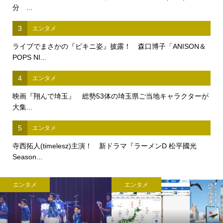
分 ...
3
エンタメ
ライブでまさかの『ビキニ姿』披露！ 森口博子「ANISON＆
POPS NI...
4
エンタメ
映画『翔んで埼玉』 総勢53体の埼玉県ご当地キャラクターが
大集...
5
エンタメ
寺西拓人(timelesz)主演！ 新ドラマ『ラーメンD 松平國光
Season...
エンタメ
エンタメ