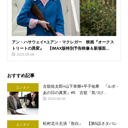
アン・ハサウェイ×ユアン・マクレガー 映画『オークス
トリートの異変』 【IMAX版特別予告映像＆新場面...
2026.08.08
おすすめ記事
古舘佑太郎×山下幸輝×平子祐希 『ルポ・
エンタメ
あの日の真実』#5 古舘「気づけ...
2026.08.08
松村北斗主演『告白』 【第5話ネタバレ
エンタメ