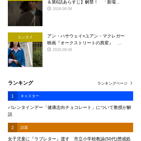
＆第6話あらすじ】解禁！ 「新場...
2026.08.08
アン・ハサウェイ×ユアン・マクレガー
エンタメ
映画『オークストリートの異変』 ...
2026.08.08
ランキング
ランキングページ
1
キャスター
バレンタインデー「健康志向チョコレート」について教授が解
説
2
話題
女子児童に『ラブレター』渡す 市立小学校教諭(50代)懲戒処