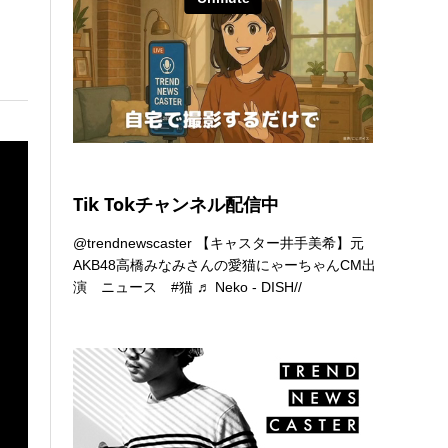
Tik Tokチャンネル配信中
@trendnewscaster
【キャスター井手美希】元
AKB48高橋みなみさんの愛猫にゃーちゃんCM出
演 ニュース
#猫
♬ Neko - DISH//