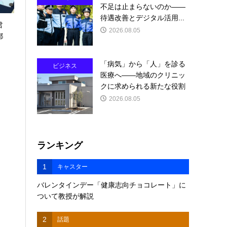
不足は止まらないのか――
待遇改善とデジタル活用...
君
2026.08.05
都
「病気」から「人」を診る
ビジネス
医療へ――地域のクリニッ
クに求められる新たな役割
2026.08.05
ランキング
1
キャスター
バレンタインデー「健康志向チョコレート」に
ついて教授が解説
2
話題