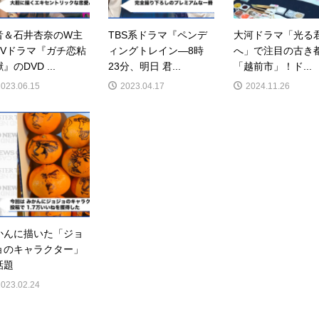
音＆石井杏奈のW主
TBS系ドラマ『ペンデ
大河ドラマ「光る
TVドラマ『ガチ恋粘
ィングトレイン―8時
へ」で注目の古き
』のDVD ...
23分、明日 君...
「越前市」！ド...
2023.06.15
2023.04.17
2024.11.26
かんに描いた「ジョ
ョのキャラクター」
話題
2023.02.24