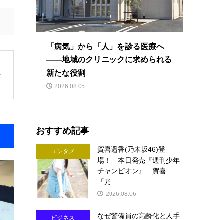
「病気」から「人」を診る医療へ
――地域のクリニックに求められる
新たな役割
2026.08.05
おすすめ記事
賀喜遥香(乃木坂46)登
エンタメ
場！ 本日発売『週刊少年
チャンピオン』 賀喜
「乃...
2026.08.06
なぜ警備員の高齢化と人手
ビジネス