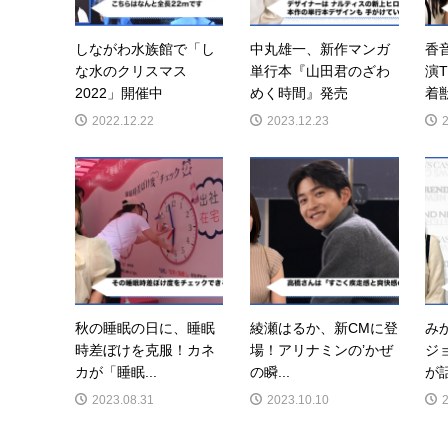
しながわ水族館で「し
中丸雄一、新作マンガ
香
な水のクリスマス
単行本『山田君のざわ
演
2022」開催中
めく時間』発売
着獣
2022.12.22
2023.12.23
秋の睡眠の日に、睡眠
綾瀬はるか、新CMに登
み
時差ぼけを克服！カネ
場！アリナミンの’かぜ
ジ
カが「睡眠...
の瞬...
が
2023.08.31
2023.10.10