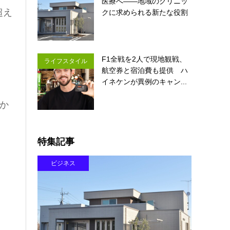
医療へ――地域のクリニッ
超え
クに求められる新たな役割
F1全戦を2人で現地観戦、
ライフスタイル
航空券と宿泊費も提供 ハ
イネケンが異例のキャン...
か
特集記事
ビジネス