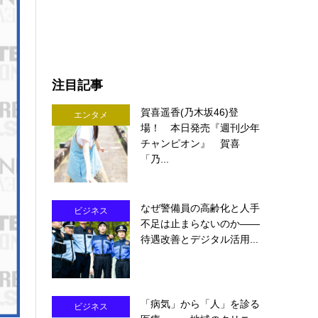
注目記事
賀喜遥香(乃木坂46)登
エンタメ
場！ 本日発売『週刊少年
チャンピオン』 賀喜
「乃...
なぜ警備員の高齢化と人手
ビジネス
不足は止まらないのか――
待遇改善とデジタル活用...
「病気」から「人」を診る
ビジネス