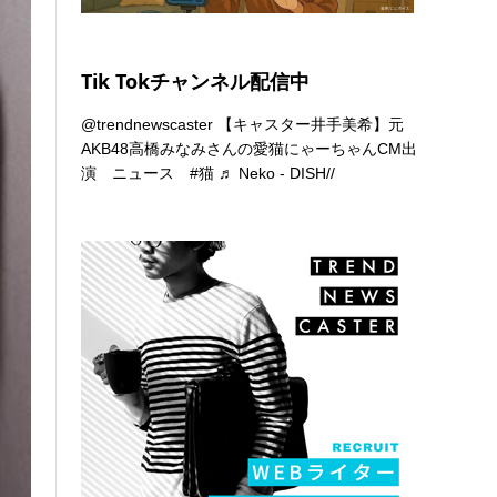
Tik Tokチャンネル配信中
@trendnewscaster
【キャスター井手美希】元
AKB48高橋みなみさんの愛猫にゃーちゃんCM出
演 ニュース
#猫
♬ Neko - DISH//