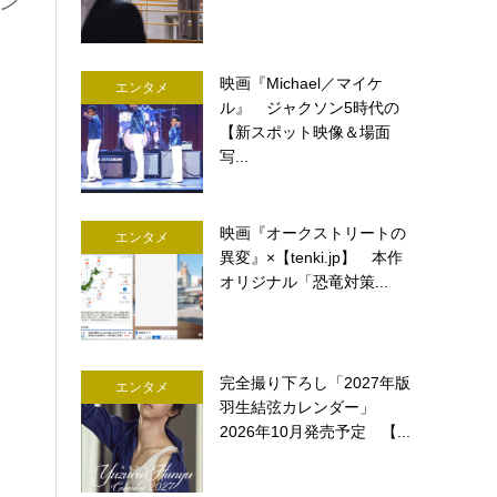
ン
。
映画『Michael／マイケ
エンタメ
ル』 ジャクソン5時代の
【新スポット映像＆場面
写...
映画『オークストリートの
エンタメ
異変』×【tenki.jp】 本作
オリジナル「恐竜対策...
完全撮り下ろし「2027年版
エンタメ
羽生結弦カレンダー」
2026年10月発売予定 【...