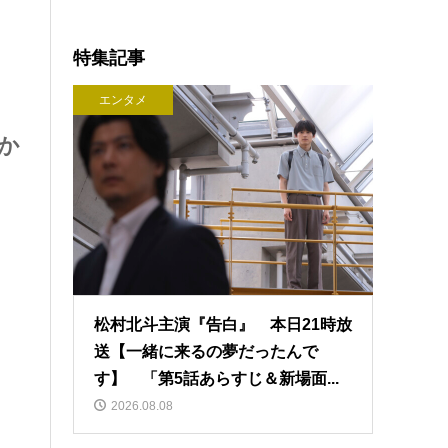
特集記事
エンタメ
か
松村北斗主演『告白』 本日21時放
送【一緒に来るの夢だったんで
す】 「第5話あらすじ＆新場面...
2026.08.08