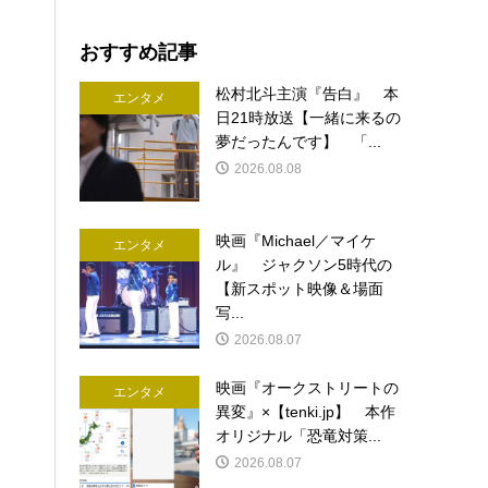
おすすめ記事
松村北斗主演『告白』 本
エンタメ
日21時放送【一緒に来るの
夢だったんです】 「...
2026.08.08
映画『Michael／マイケ
エンタメ
ル』 ジャクソン5時代の
【新スポット映像＆場面
写...
2026.08.07
映画『オークストリートの
エンタメ
異変』×【tenki.jp】 本作
オリジナル「恐竜対策...
2026.08.07