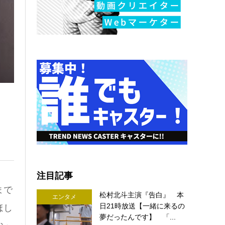
注目記事
まで
松村北斗主演『告白』 本
エンタメ
日21時放送【一緒に来るの
ほし
夢だったんです】 「...